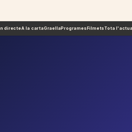
 En directe
A la carta
Graella
Programes
Filmets
Tota l'actua