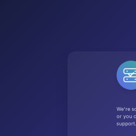
We're so
or you c
support.