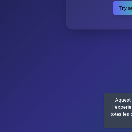
Try a
Aquest 
l'experiè
totes les