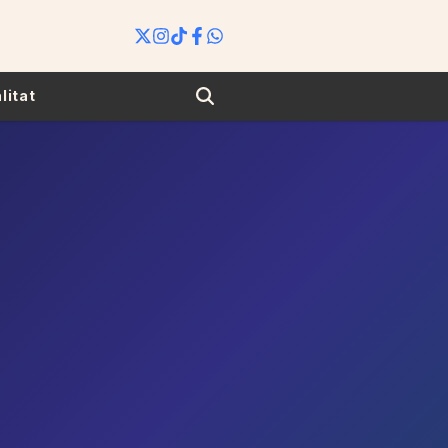
Search
litat