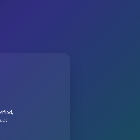
ified,
act