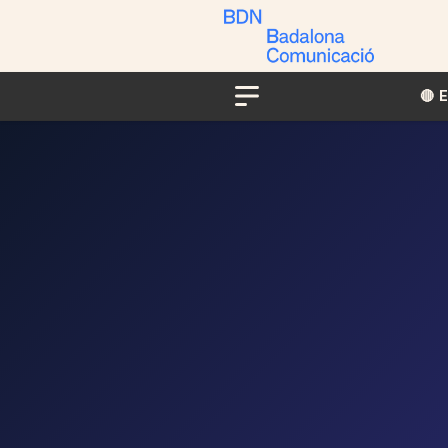
🔴​​
Menu