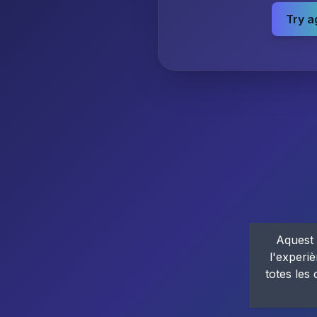
Try a
Aquest 
l'experiè
totes les