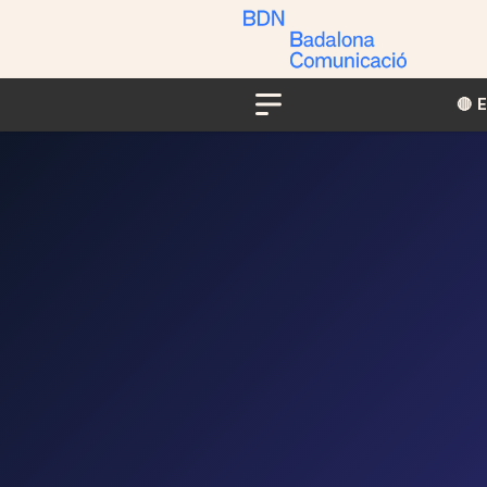
🔴​​
Menu