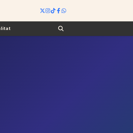
Search
litat