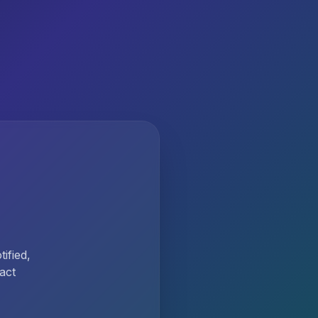
ified,
act