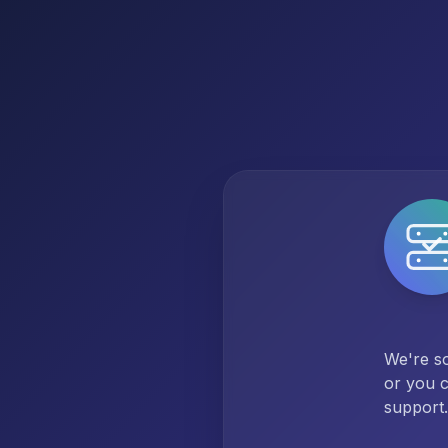
We're so
or you c
support.