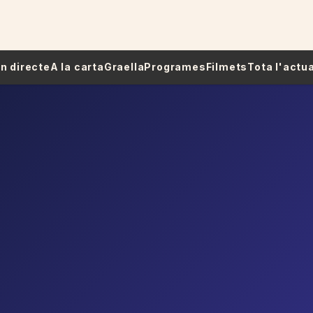
 En directe
A la carta
Graella
Programes
Filmets
Tota l'actua