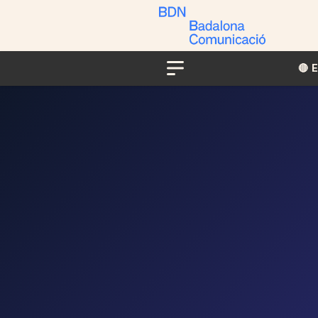
🔴​​
Menu