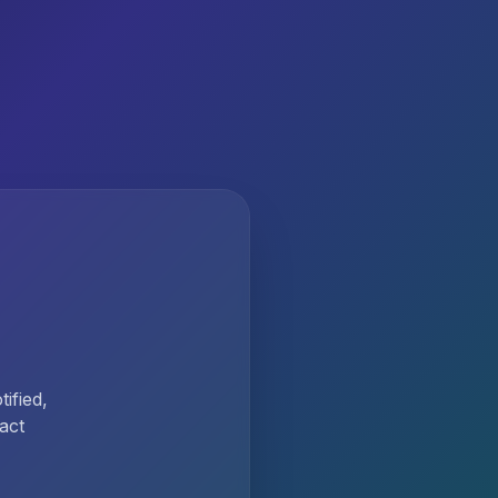
ified,
act