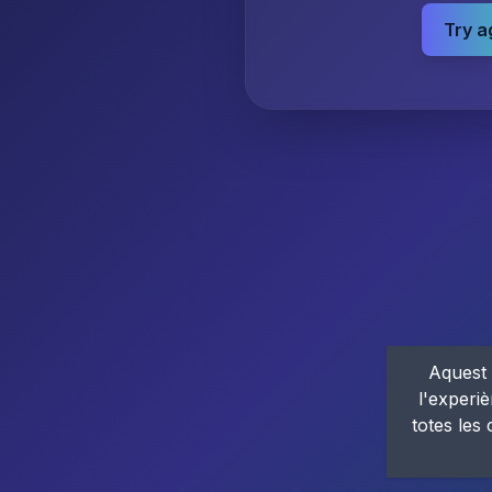
Try a
Aquest 
l'experiè
totes les