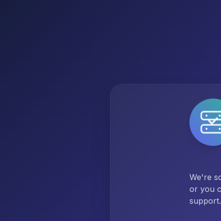
We're so
or you c
support.