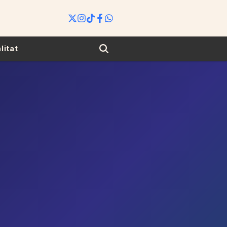
Search
litat