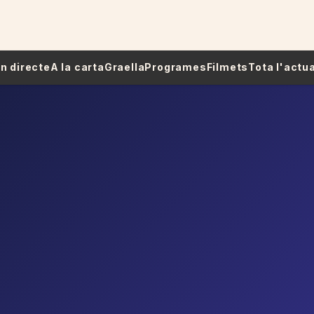
 En directe
A la carta
Graella
Programes
Filmets
Tota l'actua