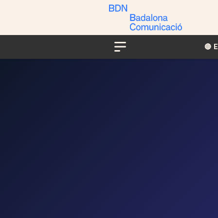
🔴​​
Menu