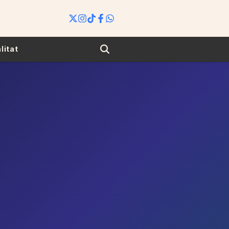
Search
litat