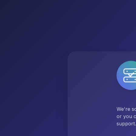
We're so
or you c
support.