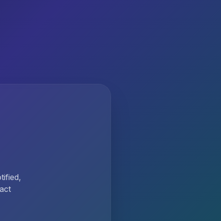
ified,
act