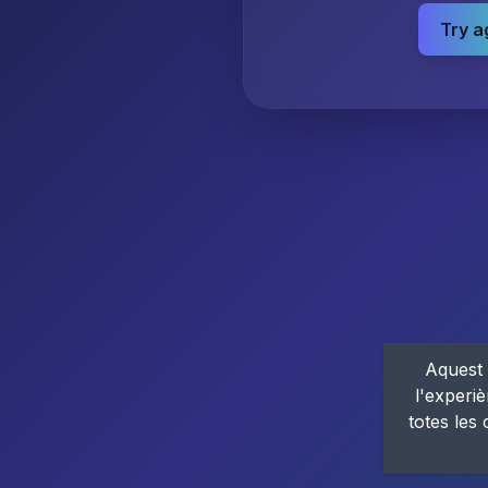
Try a
Aquest 
l'experiè
totes les