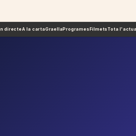
 En directe
A la carta
Graella
Programes
Filmets
Tota l'actua