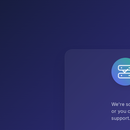
We're so
or you c
support.