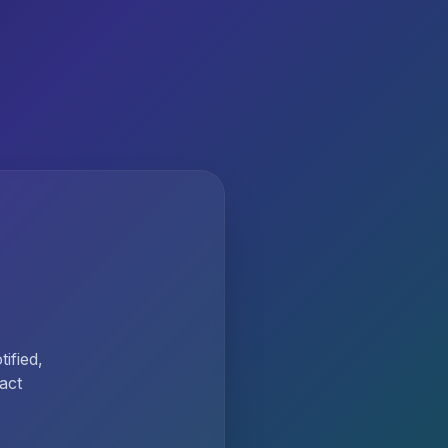
ified,
act