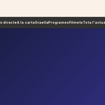
 En directe
A la carta
Graella
Programes
Filmets
Tota l'actua