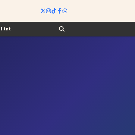
Search
litat