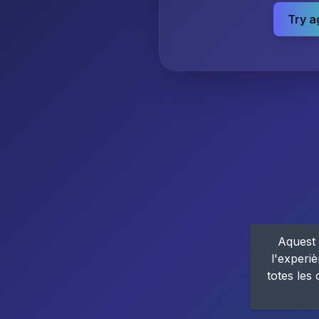
Try a
Aquest 
l'experiè
totes les