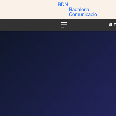
🔴​​
Menu