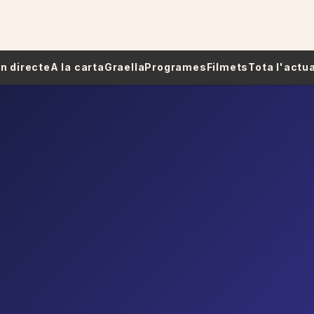
 En directe
A la carta
Graella
Programes
Filmets
Tota l'actua