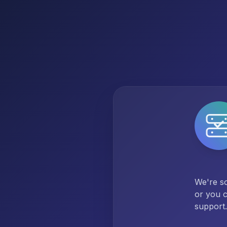
We're so
or you c
support.