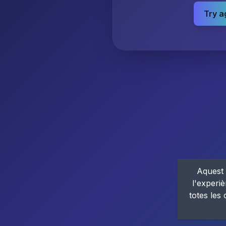
Try a
Aquest 
l'experiè
totes les