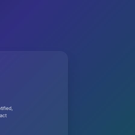
ified,
act