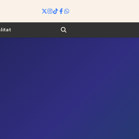
Search
litat