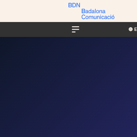
🔴​​
Menu