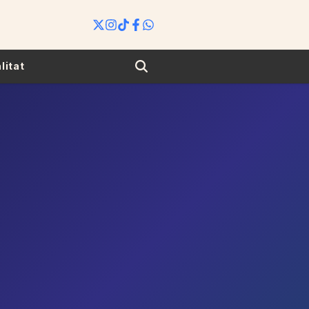
Search
litat