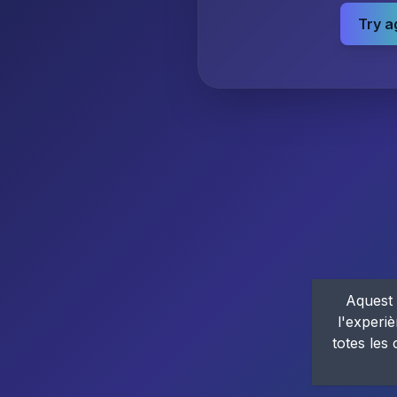
Try a
Aquest 
l'experiè
totes les