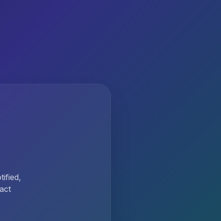
ified,
act