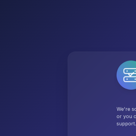
We're so
or you c
support.