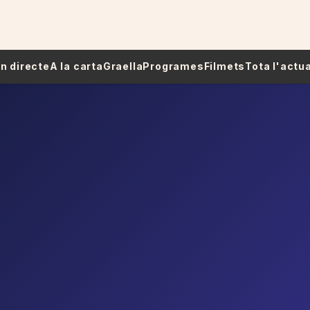
 En directe
A la carta
Graella
Programes
Filmets
Tota l'actua