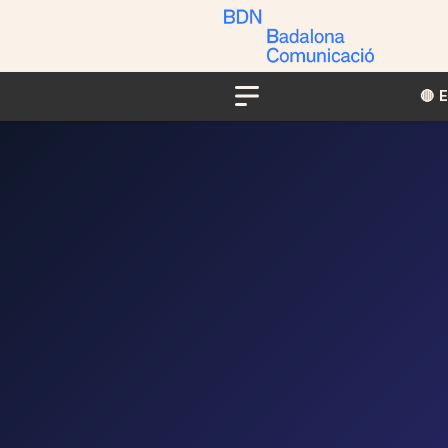
🔴​​
Menu