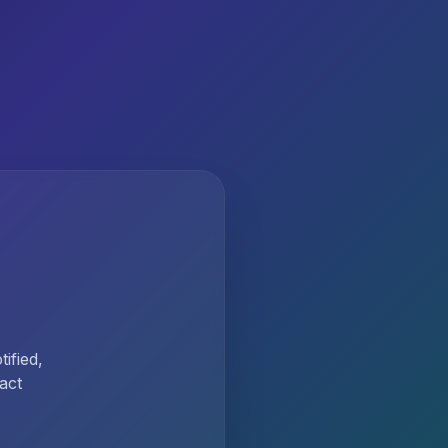
ified,
act