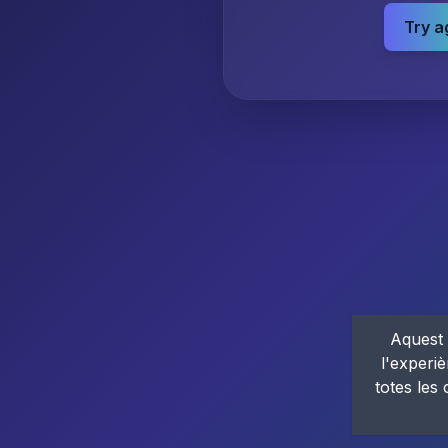
Try a
Aquest 
l'experiè
totes les