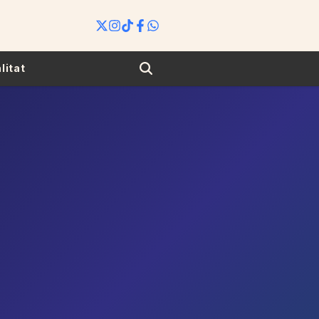
Search
litat