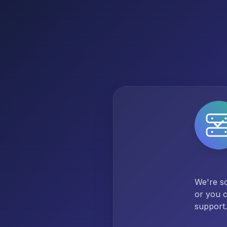
We're so
or you c
support.