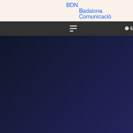
🔴​​
Menu