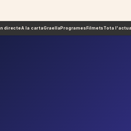
 En directe
A la carta
Graella
Programes
Filmets
Tota l'actua