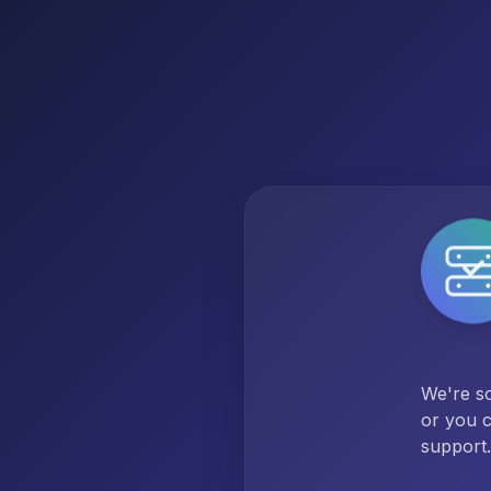
We're so
or you c
support.