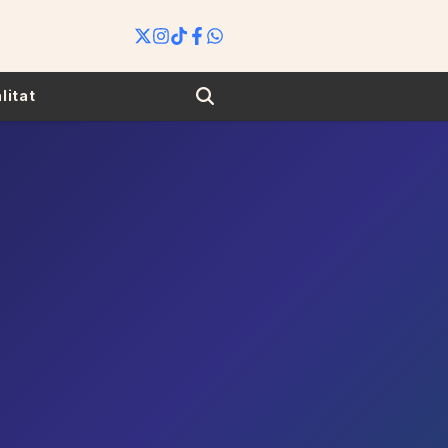
Search
litat