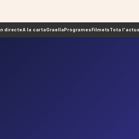
 En directe
A la carta
Graella
Programes
Filmets
Tota l'actua