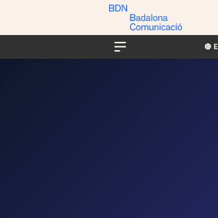
🔴​​
Menu