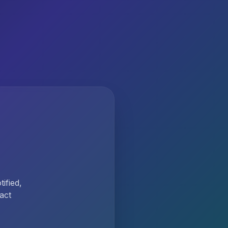
ified,
act