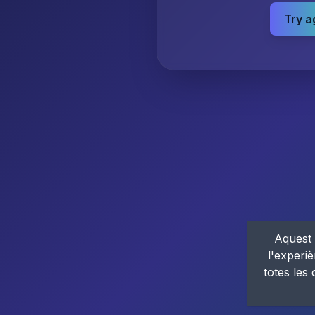
Try a
Aquest 
l'experiè
totes les