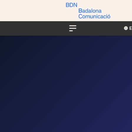
🔴​​
Menu