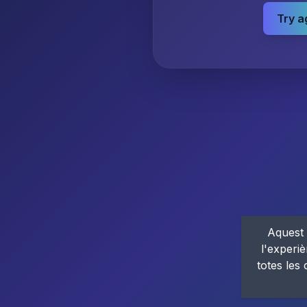
Try a
Aquest 
l'experiè
totes les