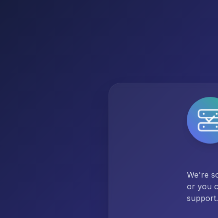
We're so
or you c
support.