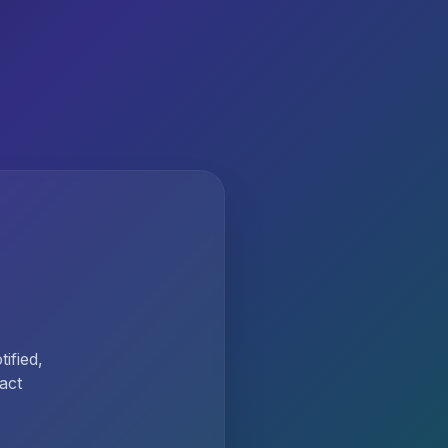
ified,
act