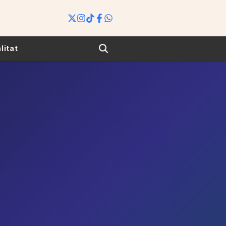
Search
litat