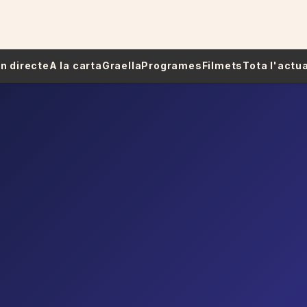
 En directe
A la carta
Graella
Programes
Filmets
Tota l'actua