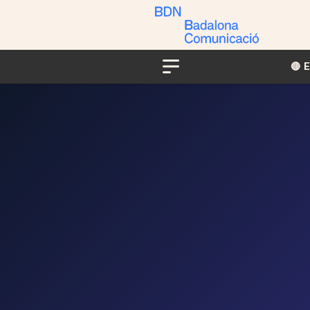
🔴​​
Menu