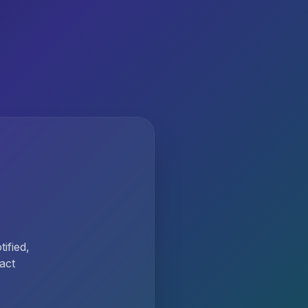
ified,
act