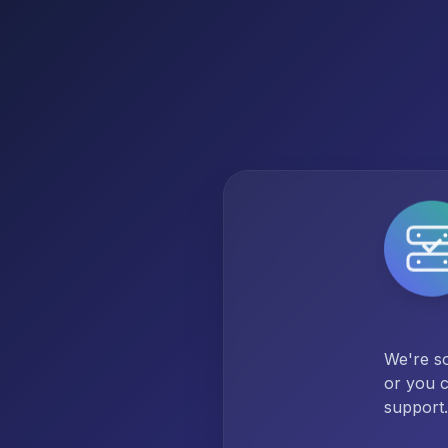
We're so
or you c
support.