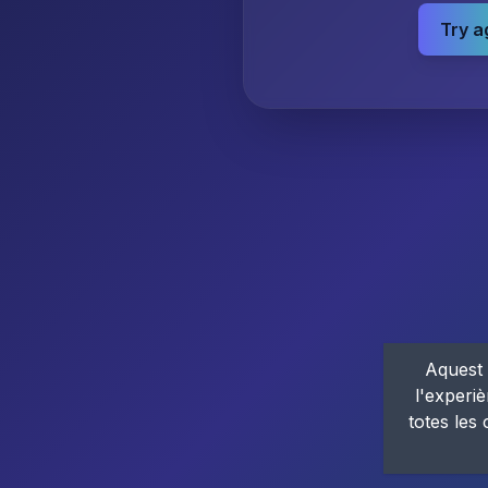
Try a
Aquest 
l'experiè
totes les