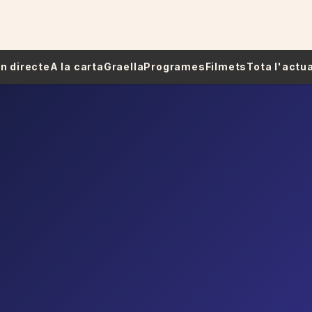
 En directe
A la carta
Graella
Programes
Filmets
Tota l'actua