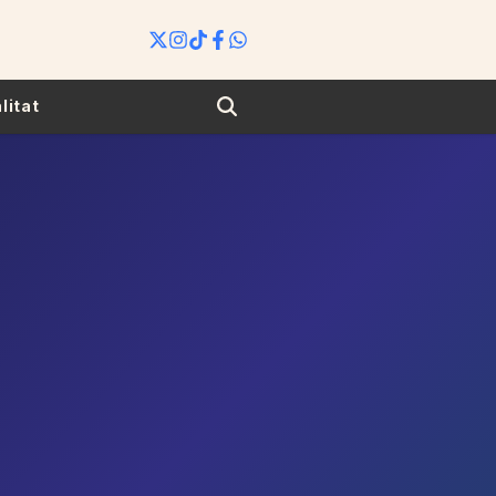
Search
litat