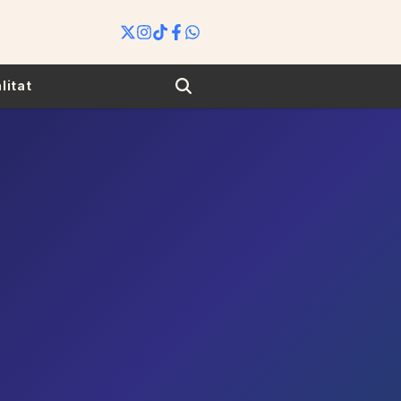
Search
litat