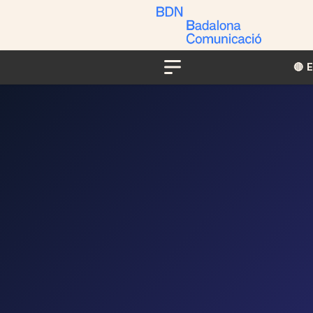
🔴​​
Menu