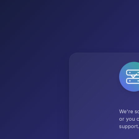
We're so
or you c
support.