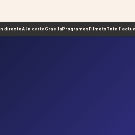
 En directe
A la carta
Graella
Programes
Filmets
Tota l'actua