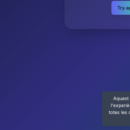
Try a
Aquest 
l'experiè
totes les