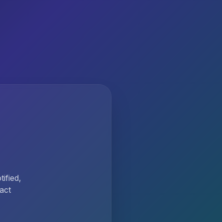
ified,
act