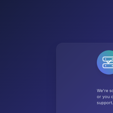
We're so
or you c
support.