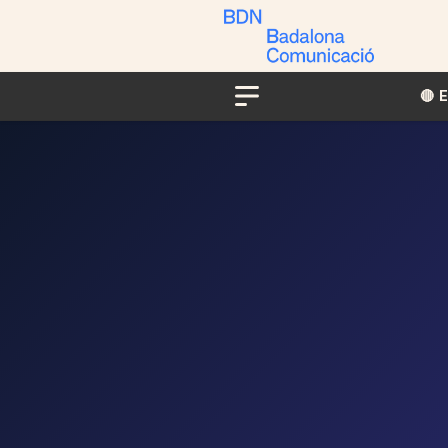
🔴​​
Menu