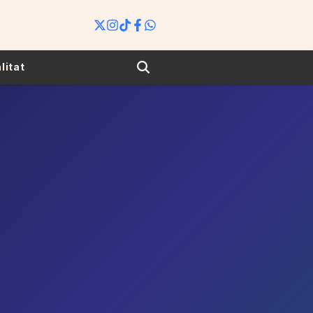
Search
litat