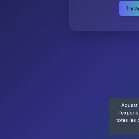
Try a
Aquest 
l'experiè
totes les