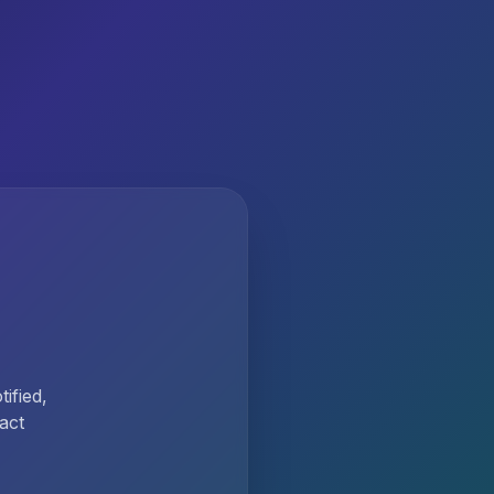
ified,
act