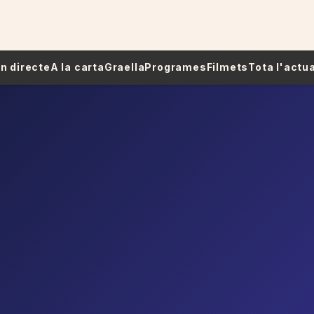
 En directe
A la carta
Graella
Programes
Filmets
Tota l'actua