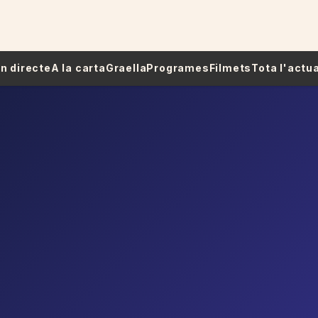
 En directe
A la carta
Graella
Programes
Filmets
Tota l'actua