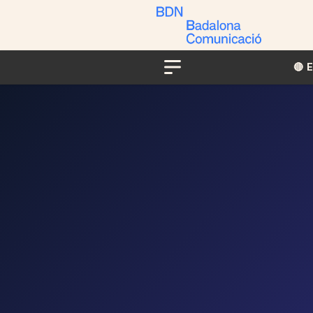
🔴​​
Menu