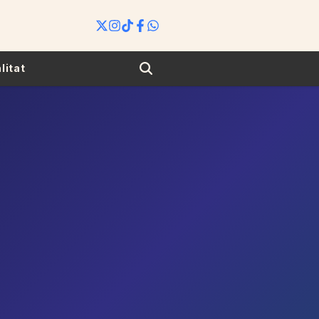
Search
litat