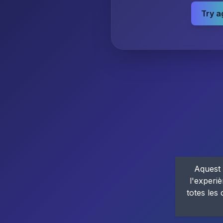
Try a
Aquest 
l'experiè
totes les