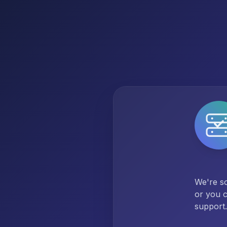
We're so
or you c
support.