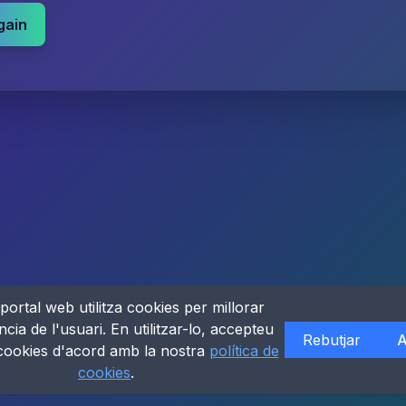
gain
portal web utilitza cookies per millorar
ncia de l'usuari. En utilitzar-lo, accepteu
Rebutjar
A
 cookies d'acord amb la nostra
política de
cookies
.