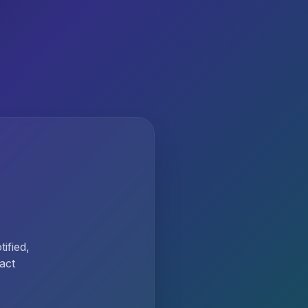
ified,
act