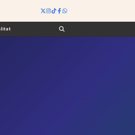
Search
litat