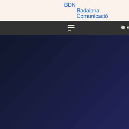
🔴​​
Menu