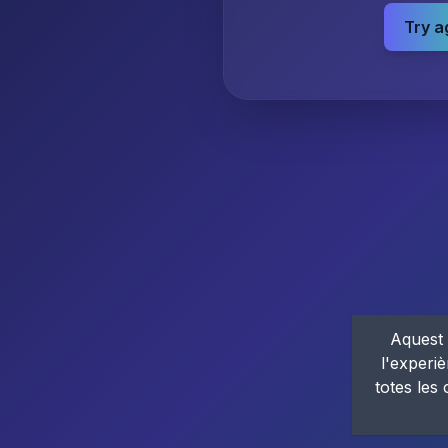
Try a
Aquest 
l'experiè
totes les