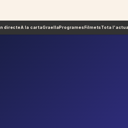
 En directe
A la carta
Graella
Programes
Filmets
Tota l'actua