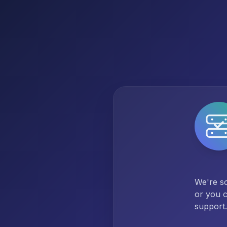
We're so
or you c
support.