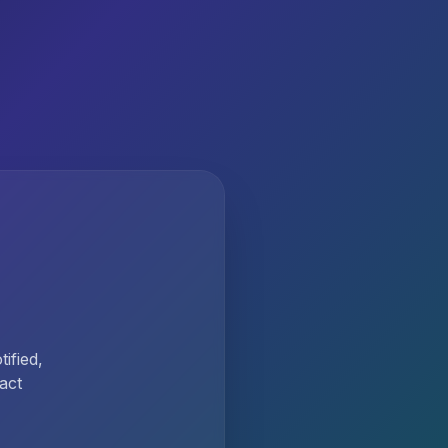
ified,
act