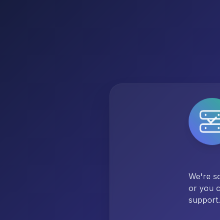
We're so
or you c
support.