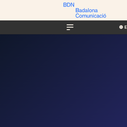
🔴​​
Menu