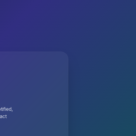
ified,
act