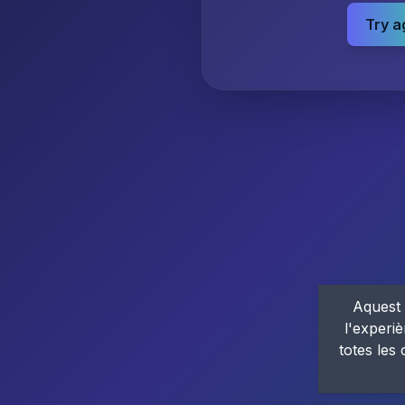
Try a
Aquest 
l'experiè
totes les