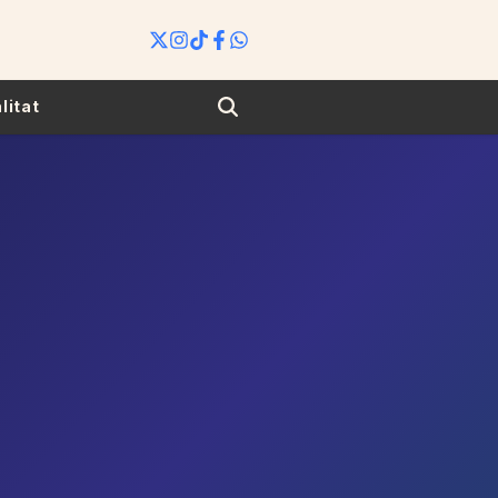
Search
litat