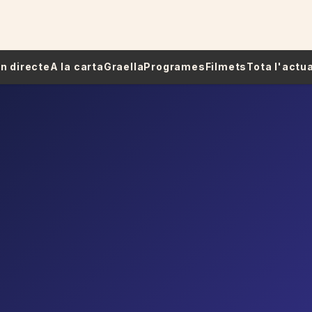
 En directe
A la carta
Graella
Programes
Filmets
Tota l'actua