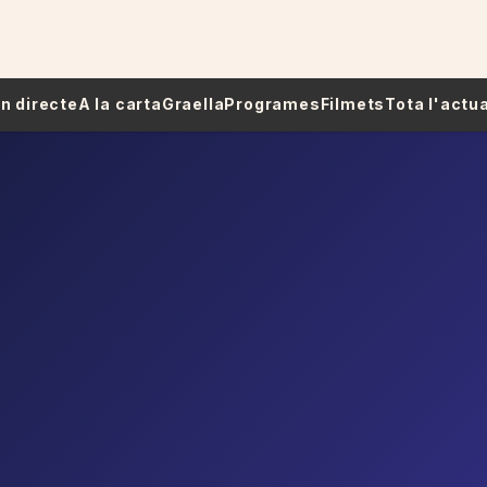
 En directe
A la carta
Graella
Programes
Filmets
Tota l'actua