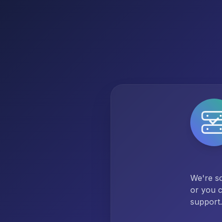
We're so
or you c
support.