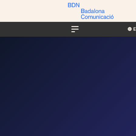
🔴​​
Menu