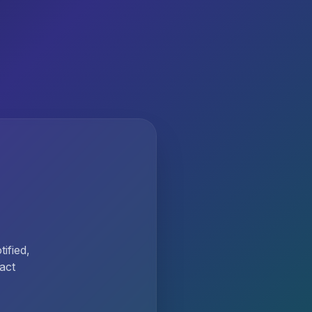
ified,
act