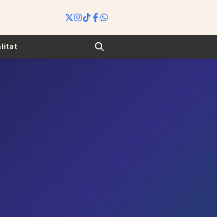
Search
litat