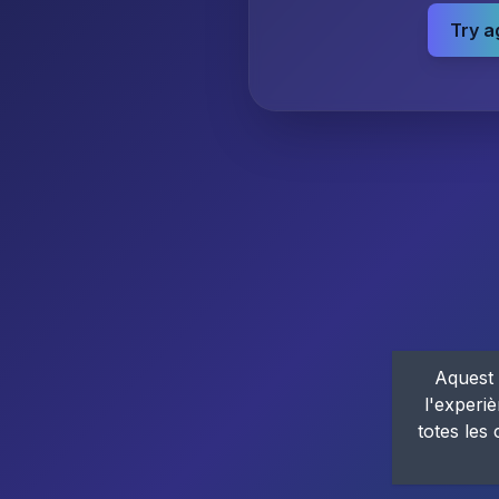
Try a
Aquest 
l'experiè
totes les