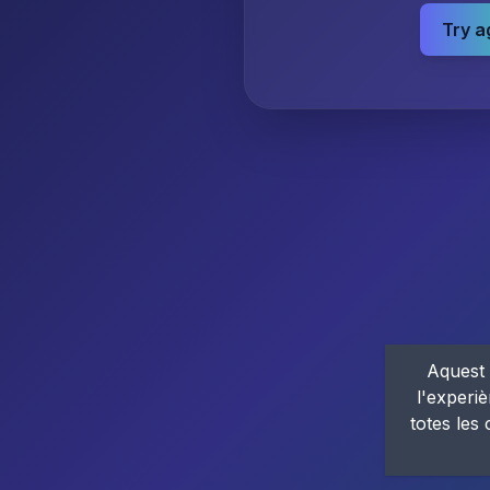
Try a
Aquest 
l'experiè
totes les