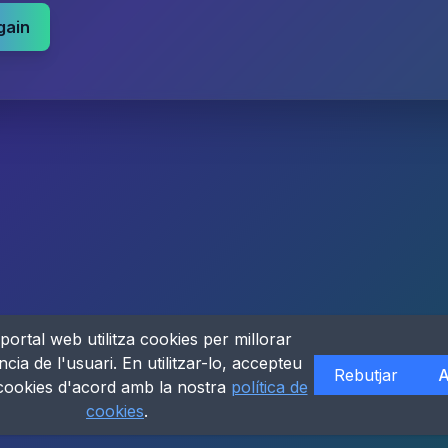
gain
portal web utilitza cookies per millorar
ncia de l'usuari. En utilitzar-lo, accepteu
Rebutjar
A
 cookies d'acord amb la nostra
política de
cookies
.