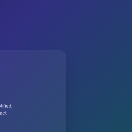
ified,
act