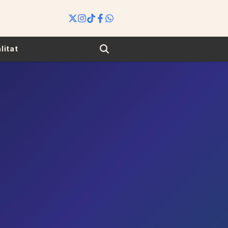
Search
litat