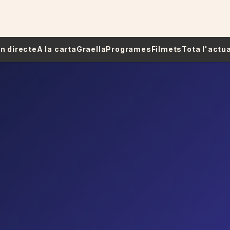
 En directe
A la carta
Graella
Programes
Filmets
Tota l'actua