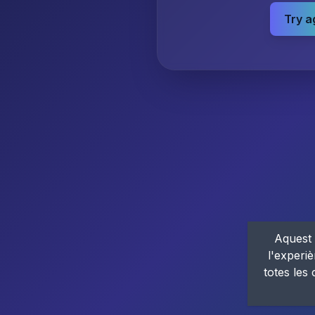
Try a
Aquest 
l'experiè
totes les