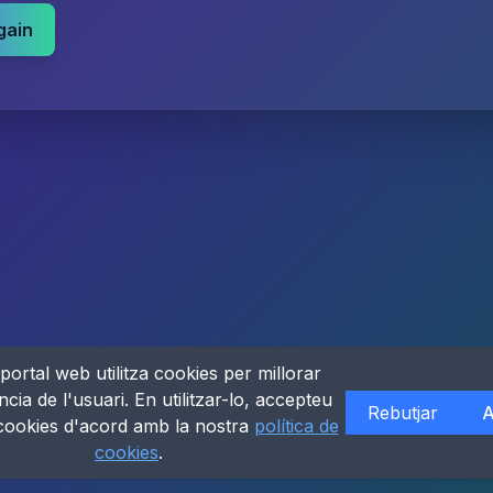
gain
portal web utilitza cookies per millorar
ncia de l'usuari. En utilitzar-lo, accepteu
Rebutjar
A
 cookies d'acord amb la nostra
política de
cookies
.