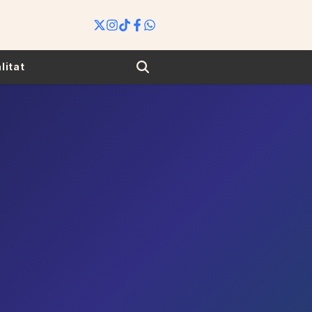
Search
litat