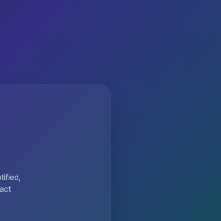
ified,
act