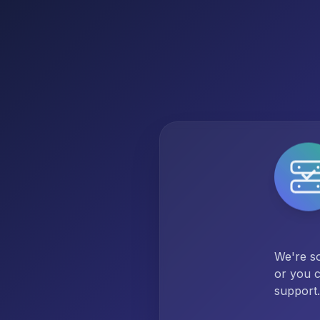
We're so
or you c
support.