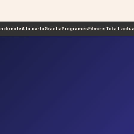
 En directe
A la carta
Graella
Programes
Filmets
Tota l'actua