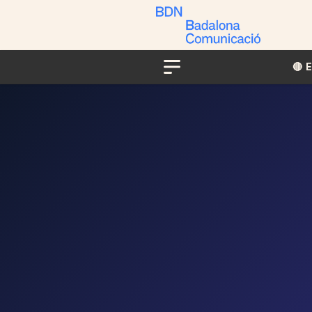
🔴​​
Menu