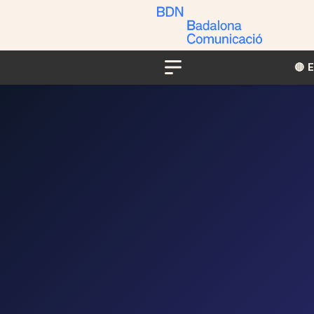
🔴​​
Menu