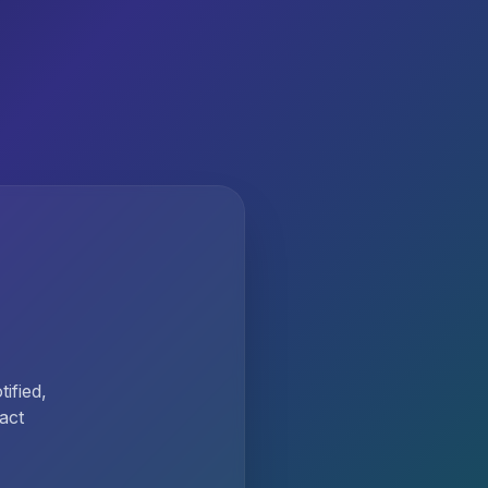
ified,
act