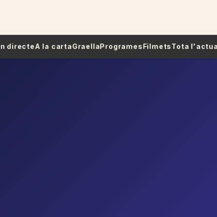
 En directe
A la carta
Graella
Programes
Filmets
Tota l'actua