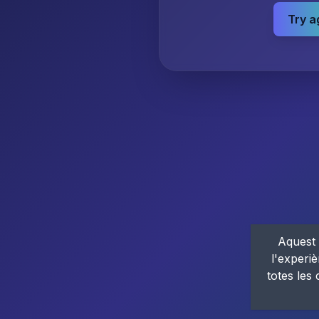
Try a
Aquest 
l'experiè
totes les