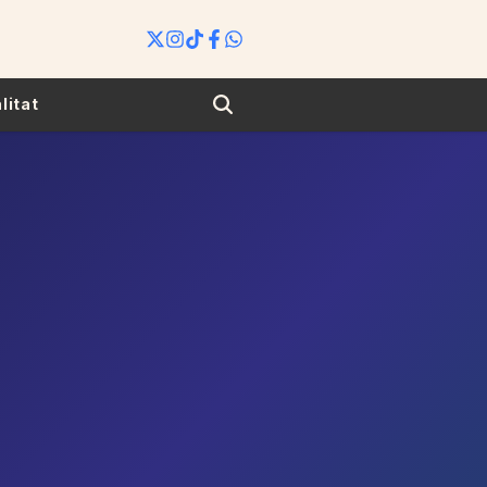
Search
litat