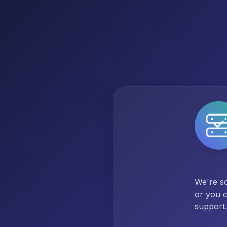
We're so
or you c
support.