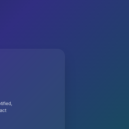
ified,
act