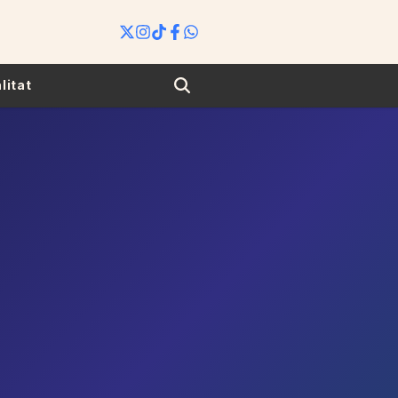
Search
litat