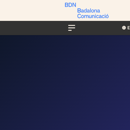
🔴​​
Menu