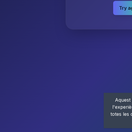
Try a
Aquest 
l'experiè
totes les