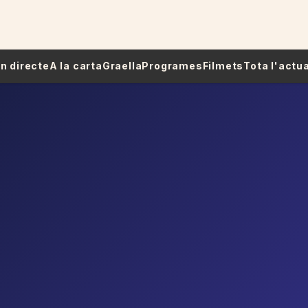
 En directe
A la carta
Graella
Programes
Filmets
Tota l'actua