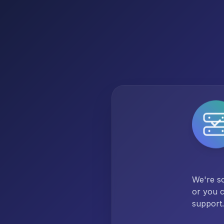
We're so
or you c
support.