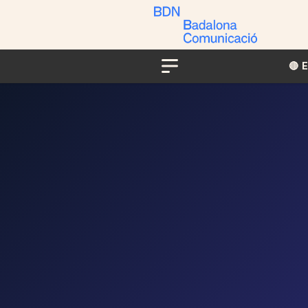
🔴​​
Menu