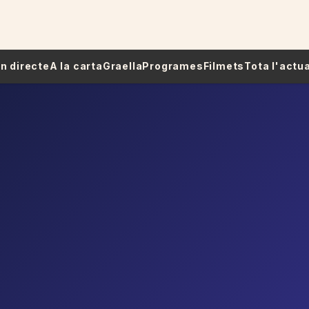
 En directe
A la carta
Graella
Programes
Filmets
Tota l'actua