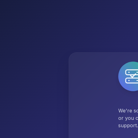
We're so
or you c
support.