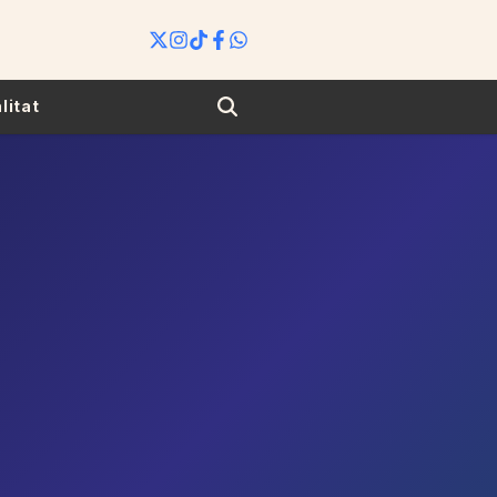
Search
litat