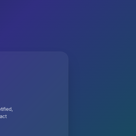
ified,
act