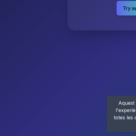
Try a
Aquest 
l'experiè
totes les