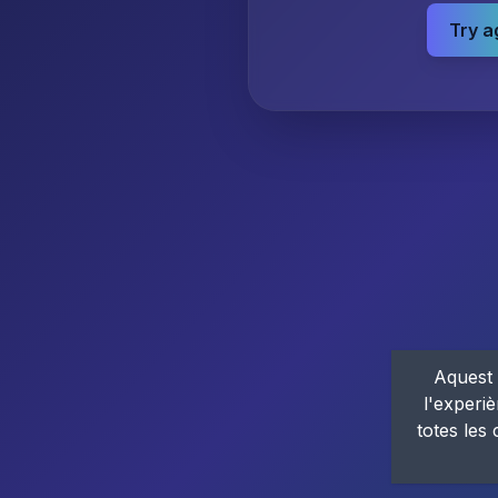
Try a
Aquest 
l'experiè
totes les