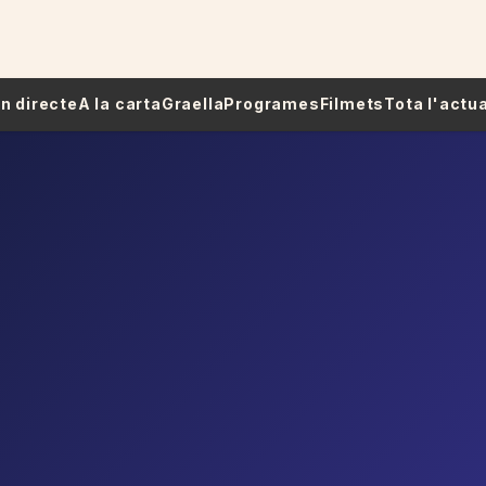
 En directe
A la carta
Graella
Programes
Filmets
Tota l'actua