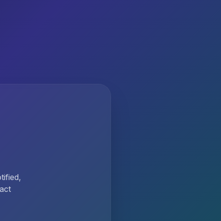
ified,
act