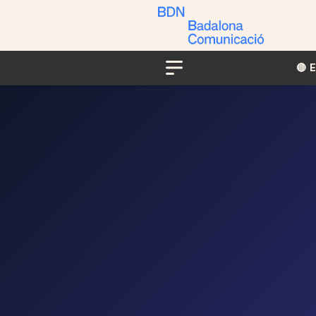
🔴​​
Menu