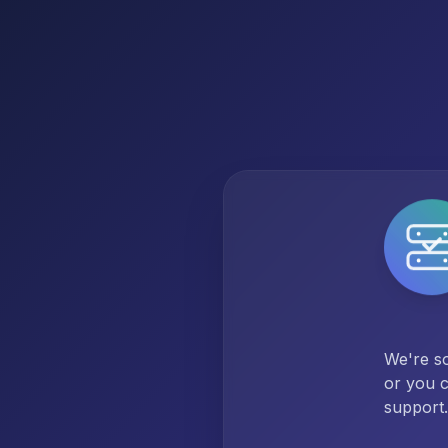
We're so
or you c
support.