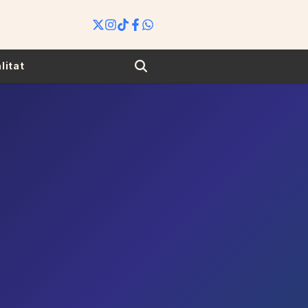
Search
litat