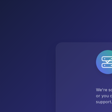
We're so
or you c
support.