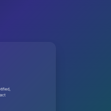
ified,
act