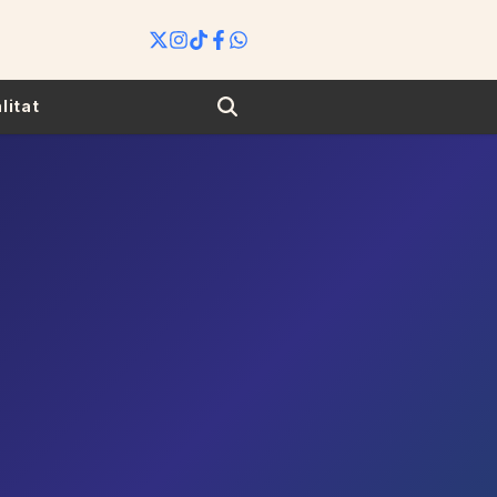
Search
litat