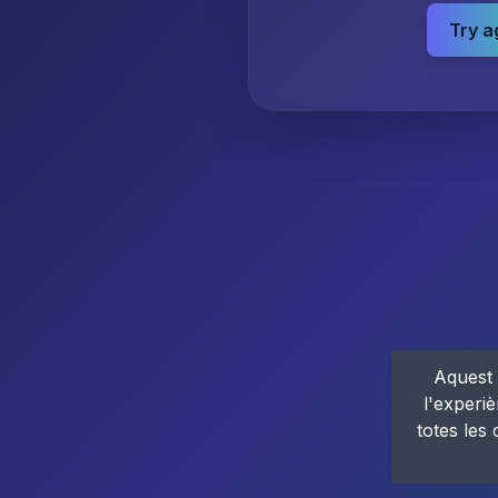
Try a
Aquest 
l'experiè
totes les