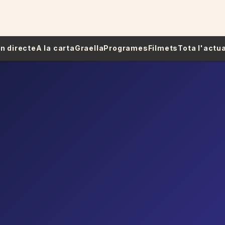
 En directe
A la carta
Graella
Programes
Filmets
Tota l'actua