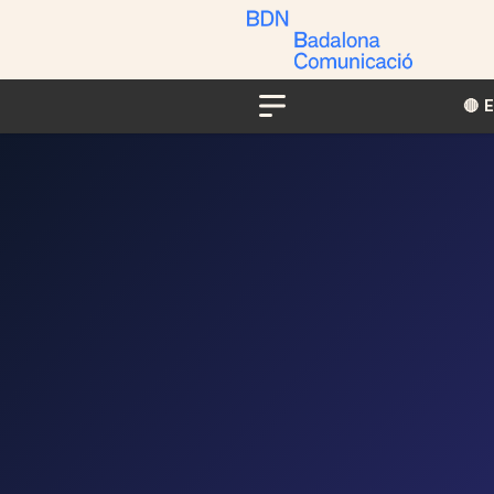
🔴​​
Menu