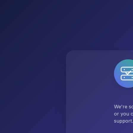
We're so
or you c
support.