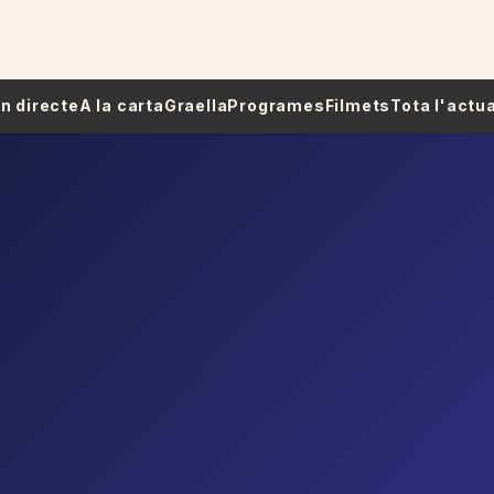
 En directe
A la carta
Graella
Programes
Filmets
Tota l'actua