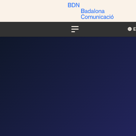
🔴​​
Menu