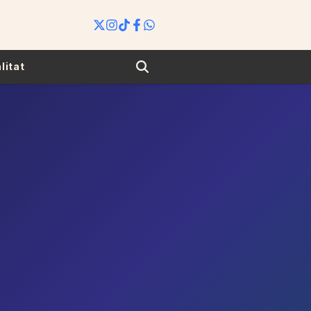
Search
litat