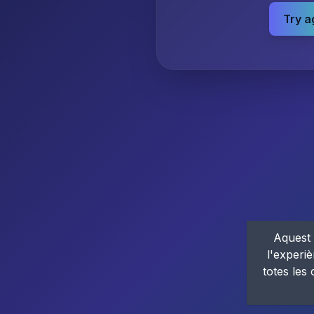
Try a
Aquest 
l'experiè
totes les