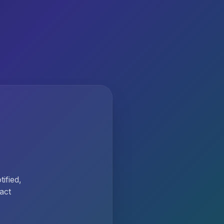
ified,
act