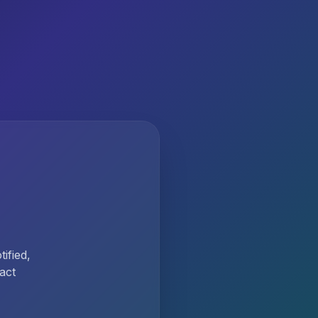
ified,
act