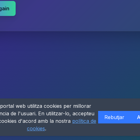
gain
portal web utilitza cookies per millorar
ncia de l'usuari. En utilitzar-lo, accepteu
Rebutjar
A
 cookies d'acord amb la nostra
política de
cookies
.