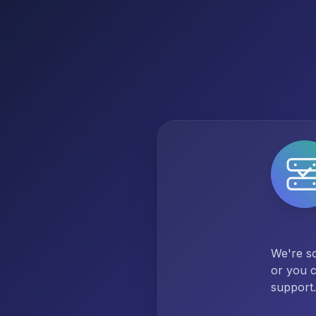
We're so
or you c
support.