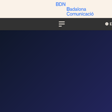
🔴​​
Menu