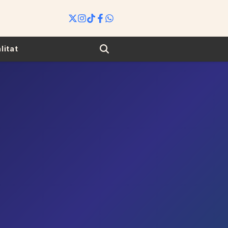
Search
litat