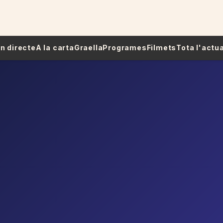
 En directe
A la carta
Graella
Programes
Filmets
Tota l'actua