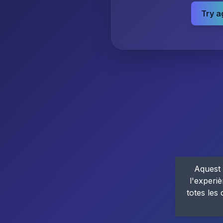
Try a
Aquest 
l'experiè
totes les