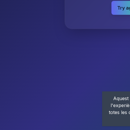
Try a
Aquest 
l'experiè
totes les