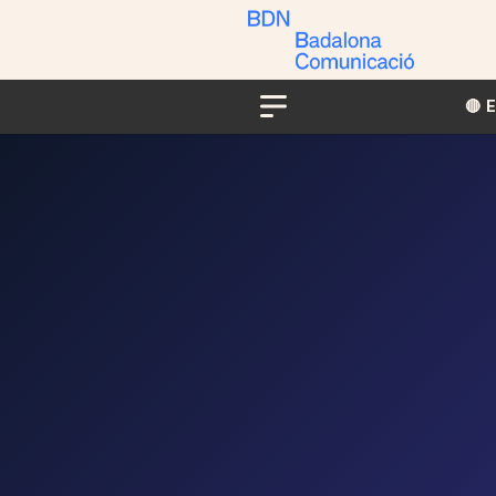
🔴​​
Menu