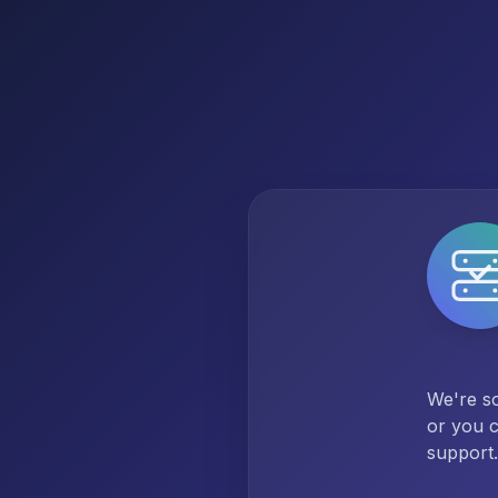
We're so
or you c
support.