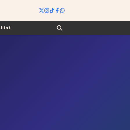
Search
litat