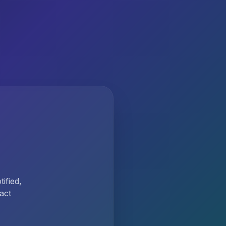
ified,
act