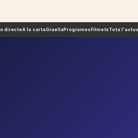
 En directe
A la carta
Graella
Programes
Filmets
Tota l'actua