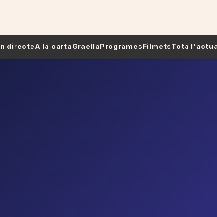
 En directe
A la carta
Graella
Programes
Filmets
Tota l'actua