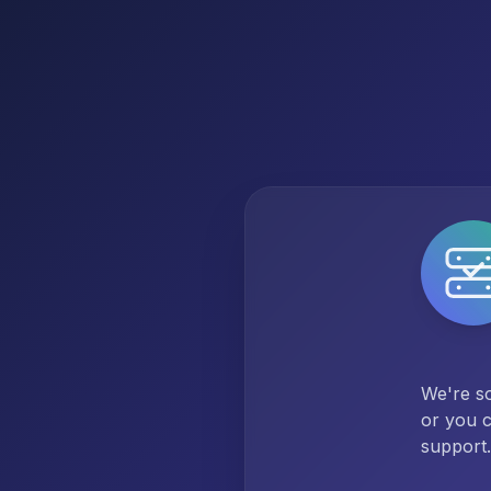
We're so
or you c
support.