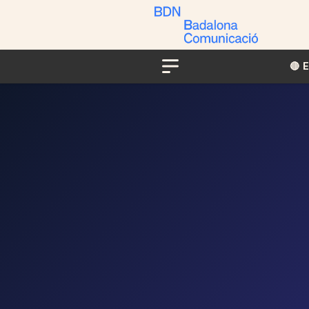
🔴​​
Menu