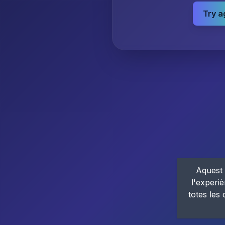
Try a
Aquest 
l'experiè
totes les