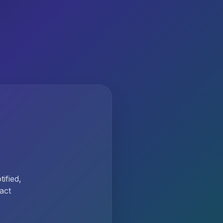
ified,
act