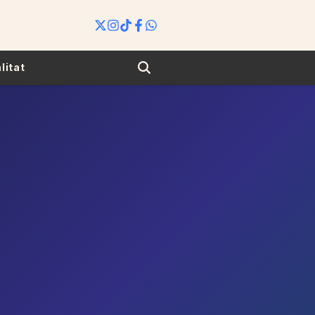
Search
litat