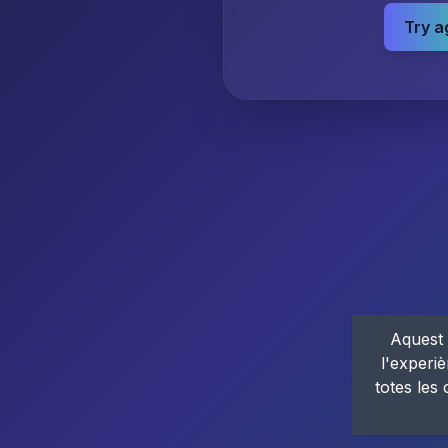
Try a
Aquest 
l'experiè
totes les