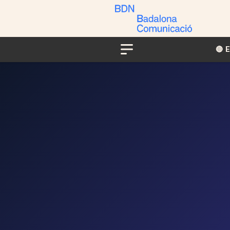
🔴​​
Menu