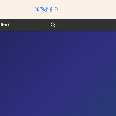
Search
litat