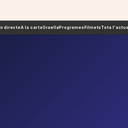
 En directe
A la carta
Graella
Programes
Filmets
Tota l'actua