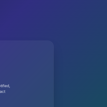
ified,
act