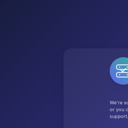
We're so
or you c
support.