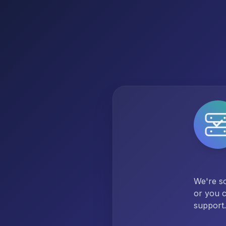
We're so
or you c
support.