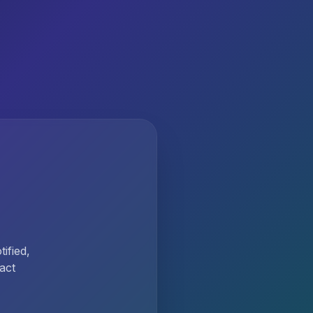
ified,
act