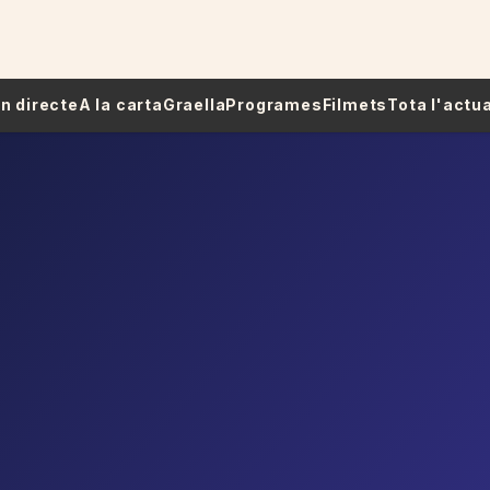
 En directe
A la carta
Graella
Programes
Filmets
Tota l'actua