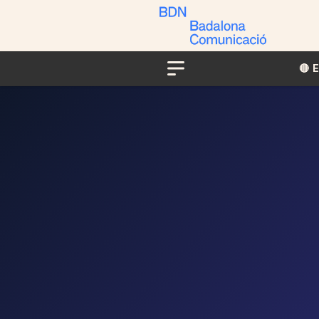
🔴​​
Menu