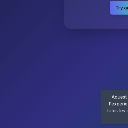
Try a
Aquest 
l'experiè
totes les