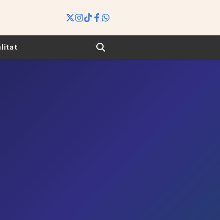
Search
litat