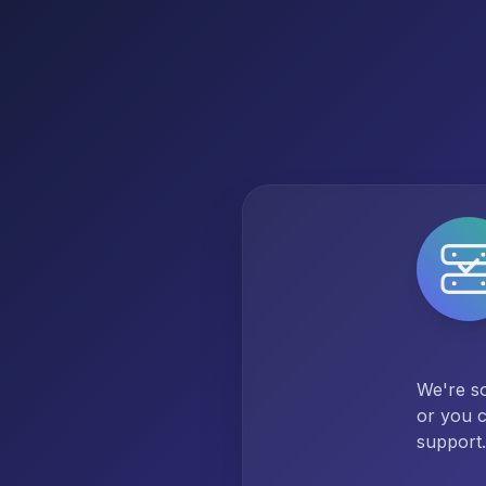
We're so
or you c
support.