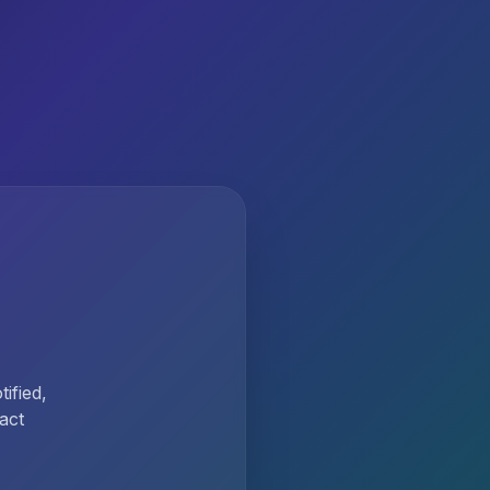
ified,
act