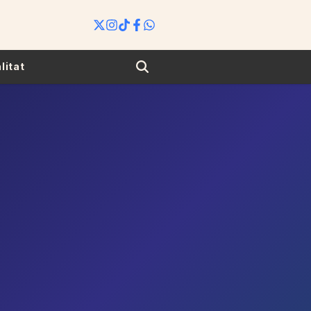
Search
litat