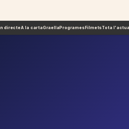
 En directe
A la carta
Graella
Programes
Filmets
Tota l'actua