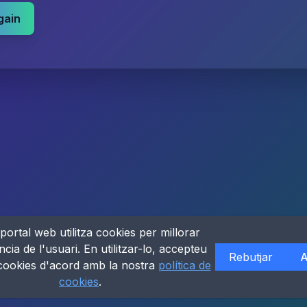
gain
portal web utilitza cookies per millorar
ncia de l'usuari. En utilitzar-lo, accepteu
Rebutjar
A
 cookies d'acord amb la nostra
política de
cookies
.