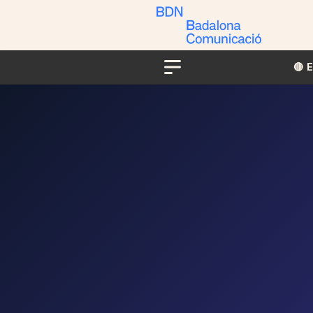
🔴​​
Menu