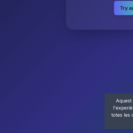
Try a
Aquest 
l'experiè
totes les