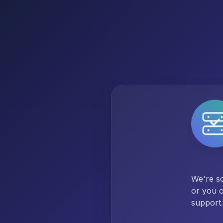
We're so
or you c
support.