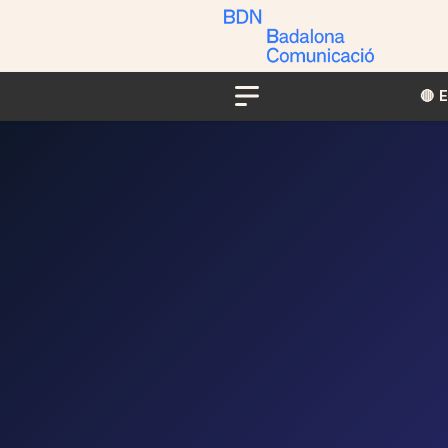
🔴​​
Menu