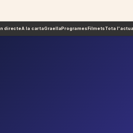
 En directe
A la carta
Graella
Programes
Filmets
Tota l'actua