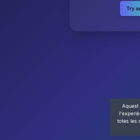
Try a
Aquest 
l'experiè
totes les