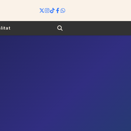
Search
litat