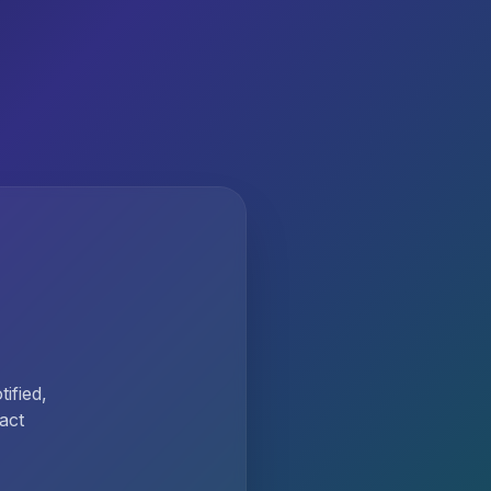
ified,
act