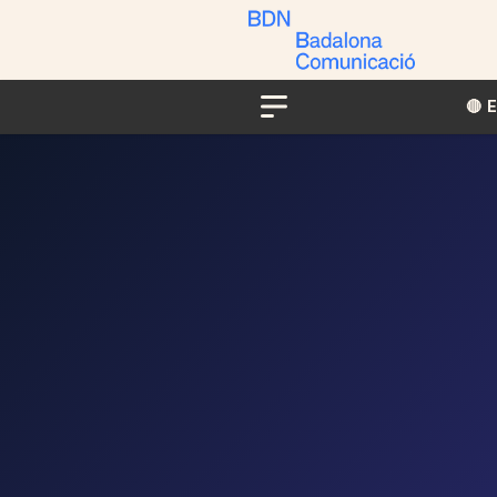
🔴​​
Menu