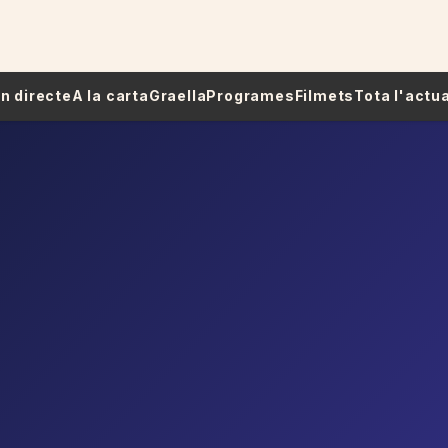
 En directe
A la carta
Graella
Programes
Filmets
Tota l'actua