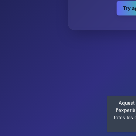
Try a
Aquest 
l'experiè
totes les