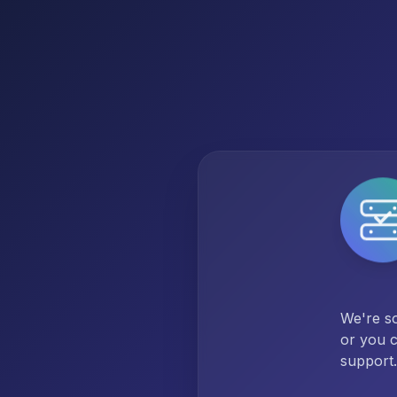
We're so
or you c
support.