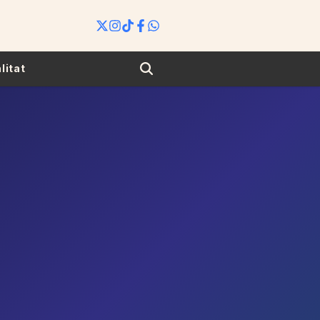
Search
litat