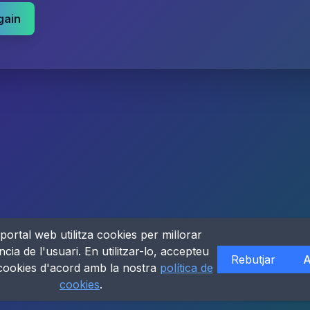
gain
portal web utilitza cookies per millorar
ncia de l'usuari. En utilitzar-lo, accepteu
Rebutjar
A
 cookies d'acord amb la nostra
política de
cookies
.