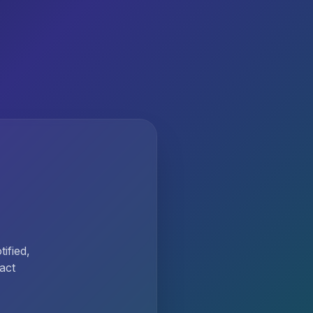
ified,
act