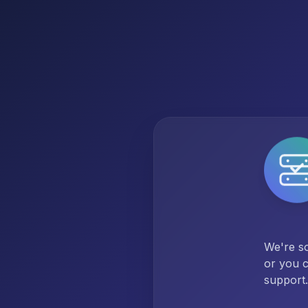
We're so
or you c
support.