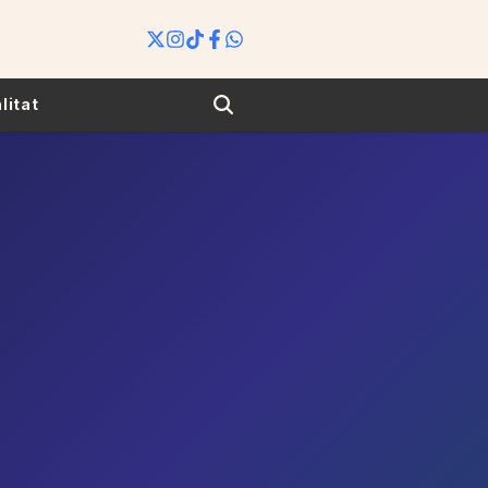
Search
litat