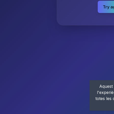
Try a
Aquest 
l'experiè
totes les