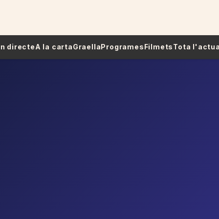
 En directe
A la carta
Graella
Programes
Filmets
Tota l'actua