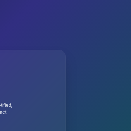
ified,
act