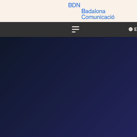
🔴​​
Menu