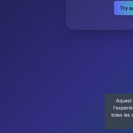
Try a
Aquest 
l'experiè
totes les