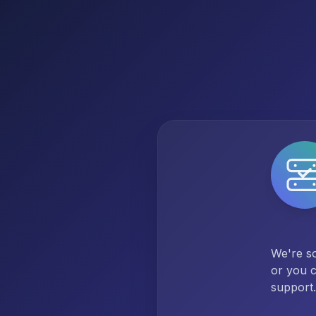
We're so
or you c
support.