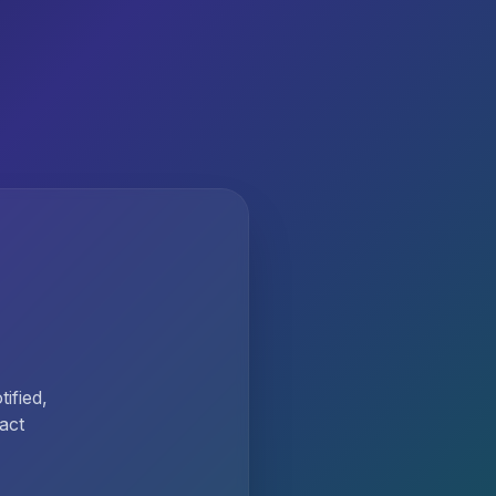
ified,
act