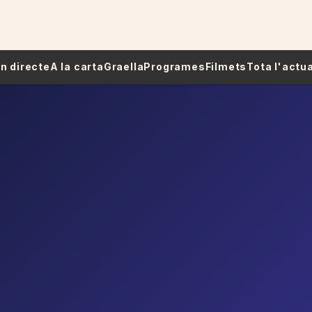
 En directe
A la carta
Graella
Programes
Filmets
Tota l'actua