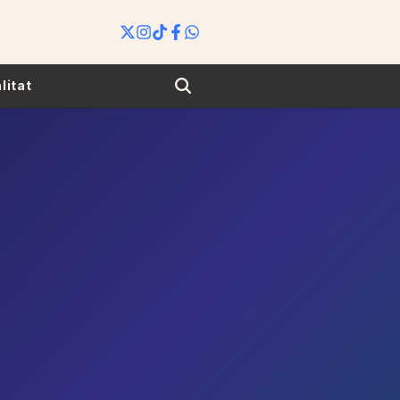
Search
litat