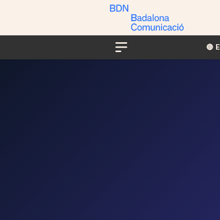
🔴​​
Menu