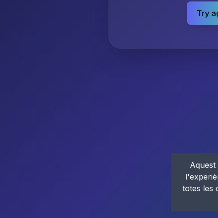
Try a
Aquest 
l'experiè
totes les