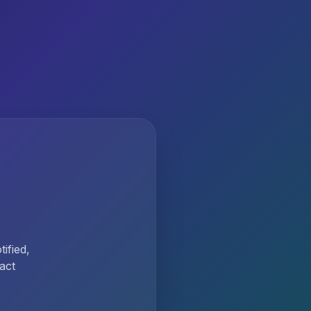
ified,
act