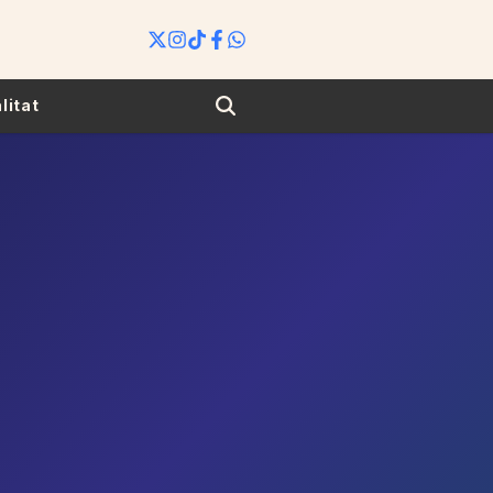
Search
litat