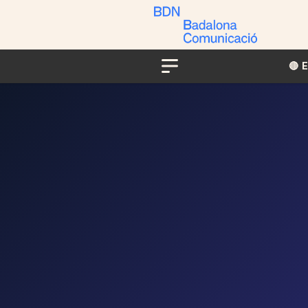
🔴​​
Menu