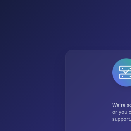
We're so
or you c
support.