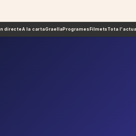
 En directe
A la carta
Graella
Programes
Filmets
Tota l'actua