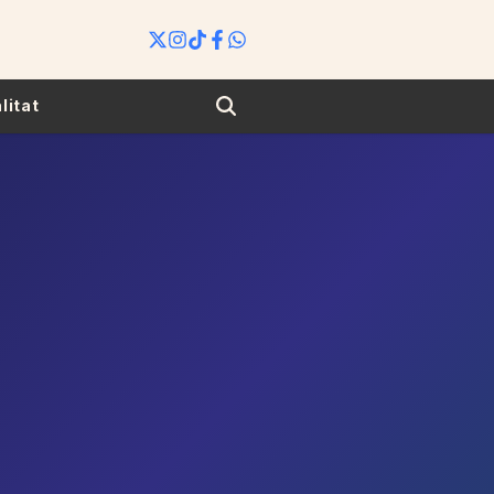
Search
litat