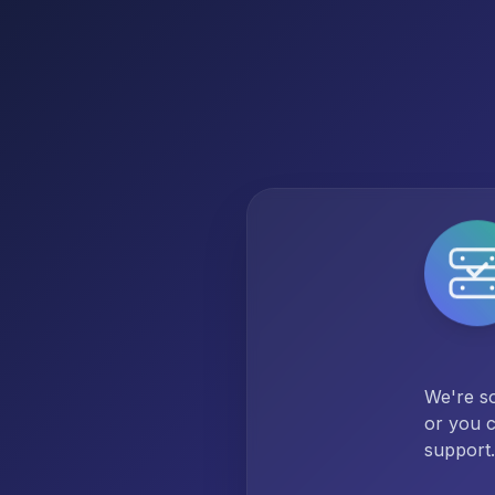
We're so
or you c
support.