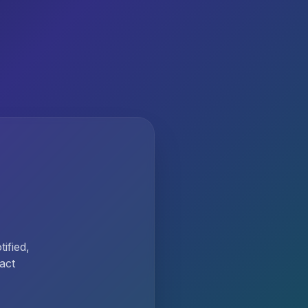
ified,
act