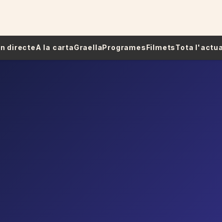
 En directe
A la carta
Graella
Programes
Filmets
Tota l'actua