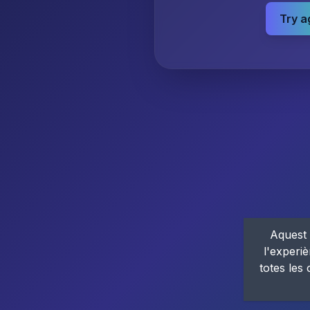
Try a
Aquest 
l'experiè
totes les