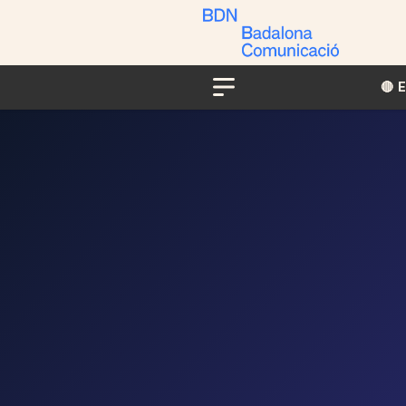
🔴​​
Menu