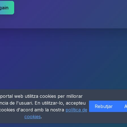
gain
portal web utilitza cookies per millorar
ncia de l'usuari. En utilitzar-lo, accepteu
Rebutjar
A
 cookies d'acord amb la nostra
política de
cookies
.