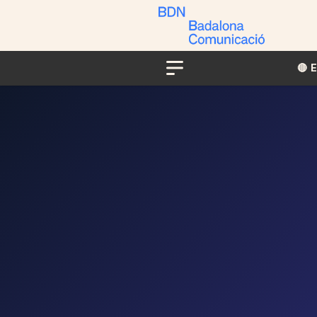
🔴​​
Menu