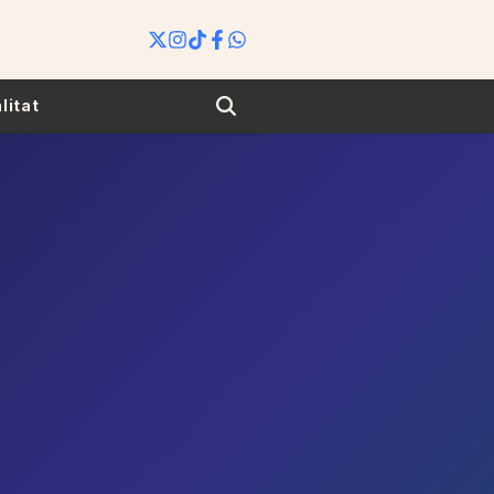
Search
litat