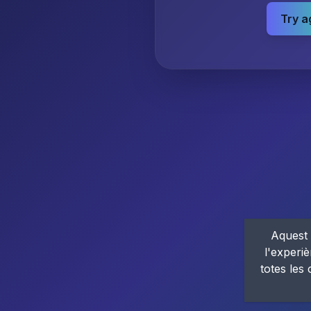
Try a
Aquest 
l'experiè
totes les