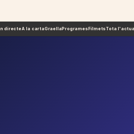
 En directe
A la carta
Graella
Programes
Filmets
Tota l'actua