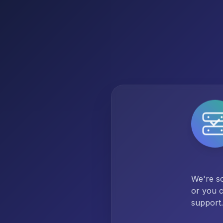
We're so
or you c
support.