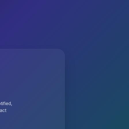
ified,
act