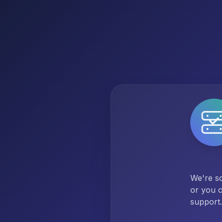
We're so
or you c
support.