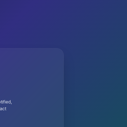
ified,
act