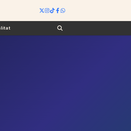
Search
litat