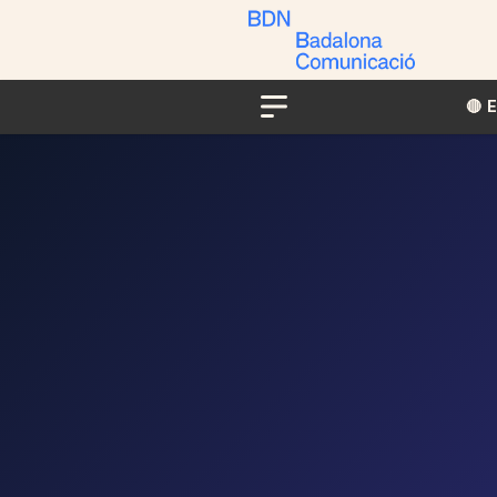
🔴​​
Menu