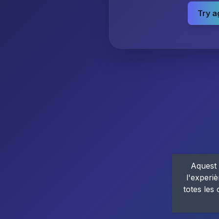
Try a
Aquest 
l'experiè
totes les