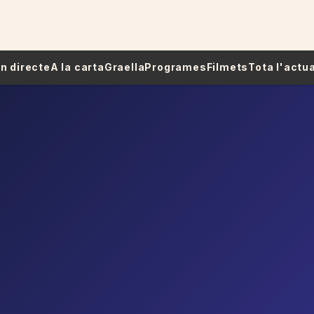
 En directe
A la carta
Graella
Programes
Filmets
Tota l'actua