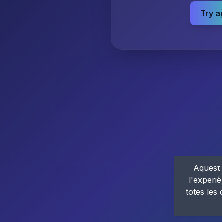
Try a
Aquest 
l'experiè
totes les