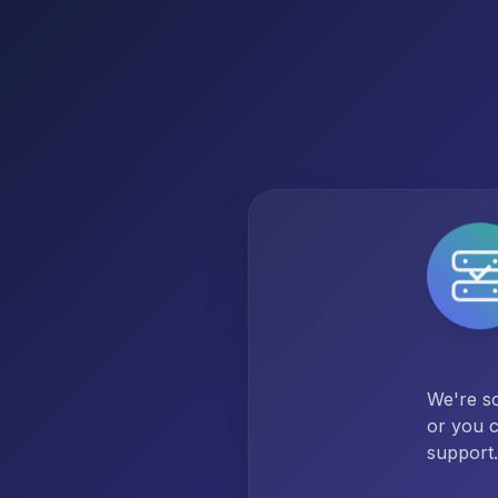
We're so
or you c
support.