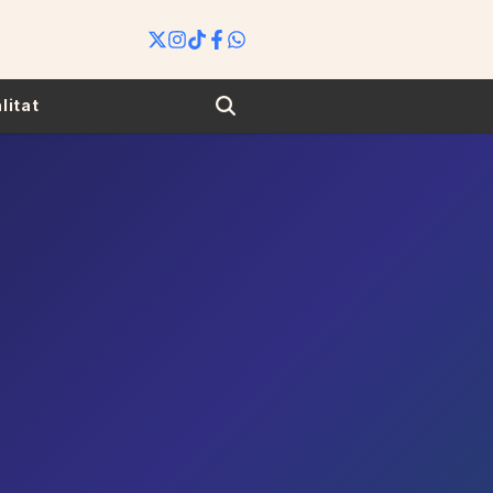
Search
litat