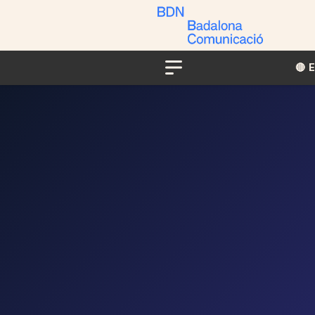
🔴​​
Menu