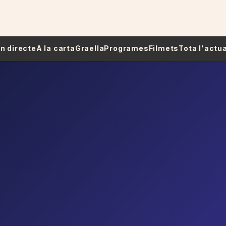
 En directe
A la carta
Graella
Programes
Filmets
Tota l'actua