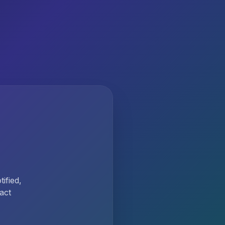
ified,
act