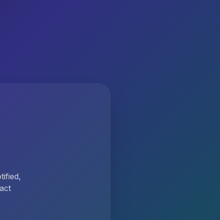
ified,
act