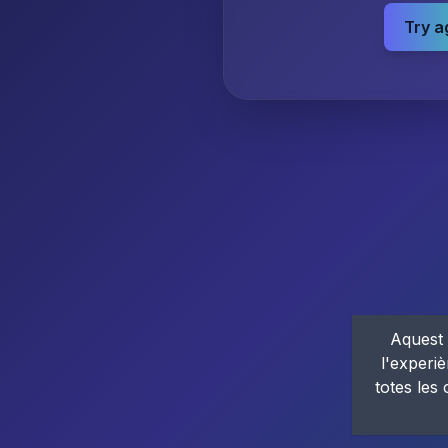
Try a
Aquest 
l'experiè
totes les