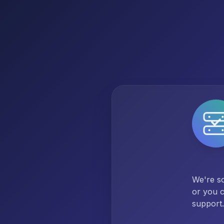
We're so
or you c
support.