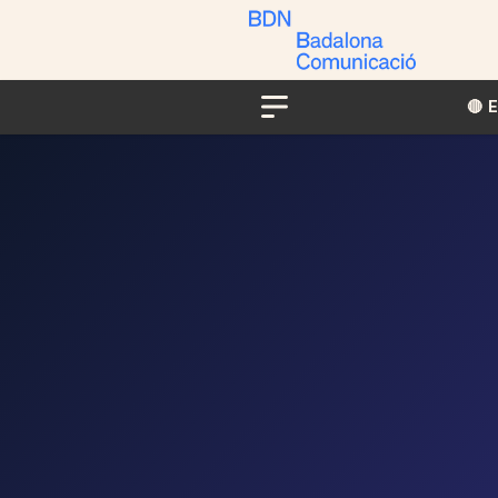
🔴​​
Menu