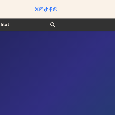
Search
litat