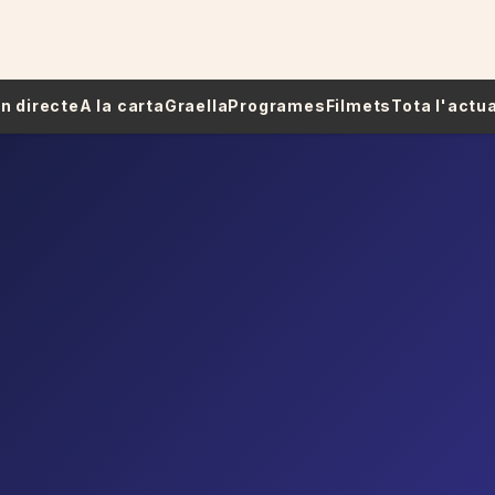
 En directe
A la carta
Graella
Programes
Filmets
Tota l'actua