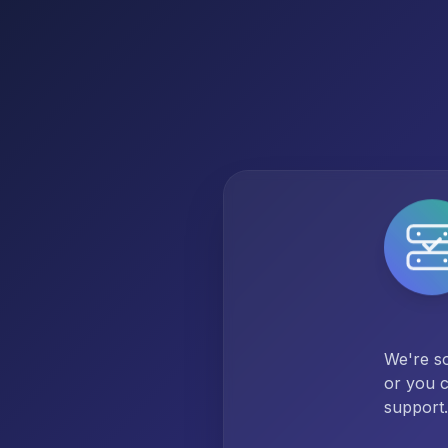
We're so
or you c
support.