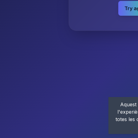
Try a
Aquest 
l'experiè
totes les