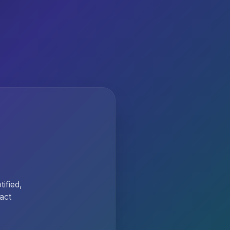
ified,
act