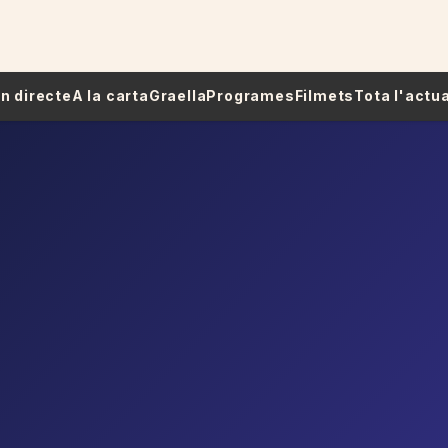
 En directe
A la carta
Graella
Programes
Filmets
Tota l'actua