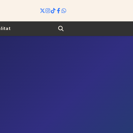
Search
litat