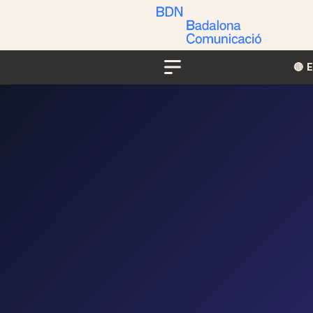
🔴​​
Menu