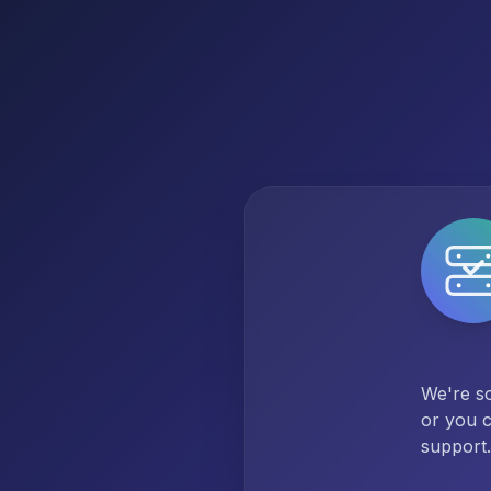
We're so
or you c
support.