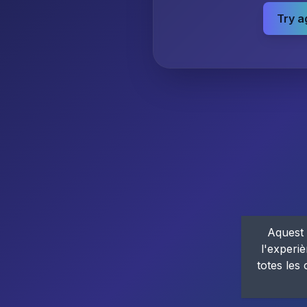
Try a
Aquest 
l'experiè
totes les