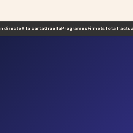
 En directe
A la carta
Graella
Programes
Filmets
Tota l'actua