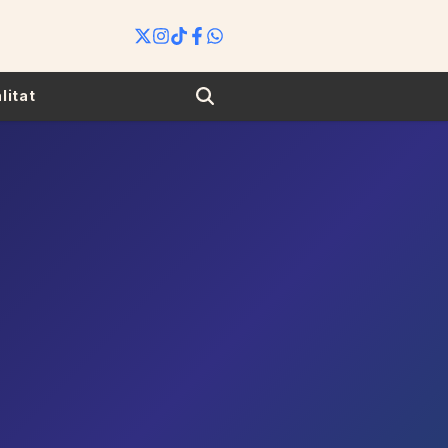
Search
litat