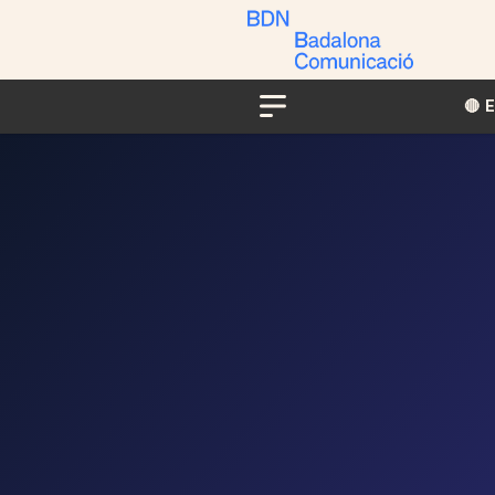
🔴​​
Menu