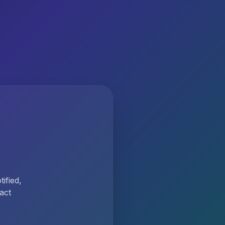
ified,
act