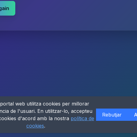
gain
portal web utilitza cookies per millorar
ncia de l'usuari. En utilitzar-lo, accepteu
Rebutjar
A
 cookies d'acord amb la nostra
política de
cookies
.