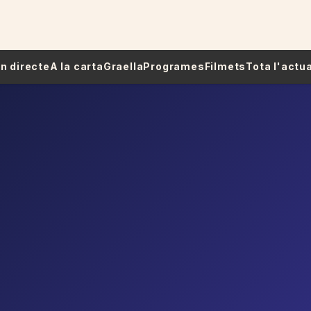
 En directe
A la carta
Graella
Programes
Filmets
Tota l'actua