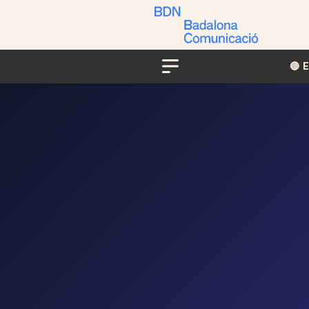
🔴​​
Menu