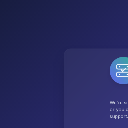
We're so
or you c
support.