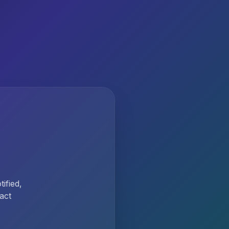
ified,
act