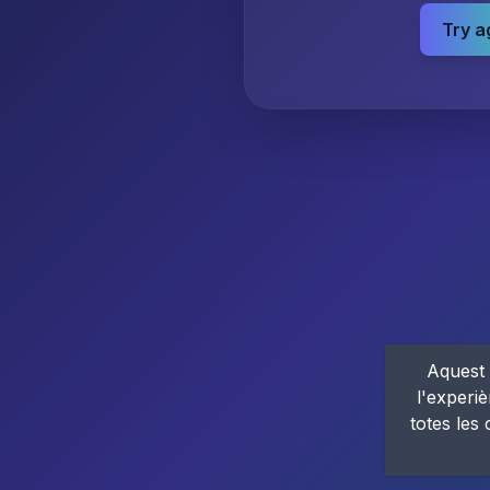
Try a
Aquest 
l'experiè
totes les