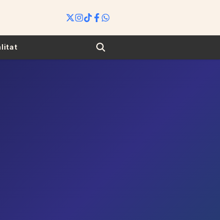
Search
litat