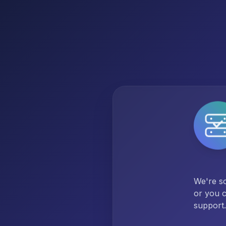
We're so
or you c
support.