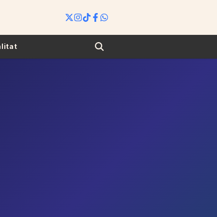
Search
litat