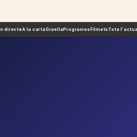
 En directe
A la carta
Graella
Programes
Filmets
Tota l'actua