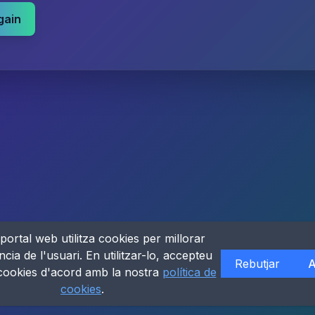
gain
portal web utilitza cookies per millorar
ncia de l'usuari. En utilitzar-lo, accepteu
Rebutjar
A
 cookies d'acord amb la nostra
política de
cookies
.