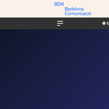
🔴​​
Menu