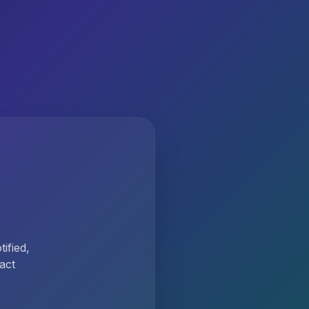
ified,
act