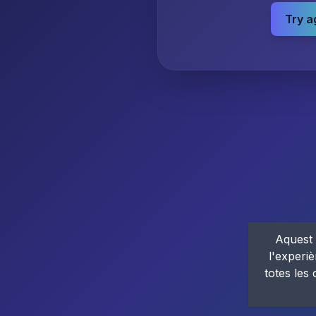
Try a
Aquest 
l'experiè
totes les