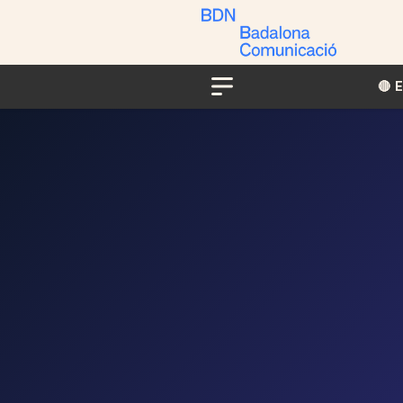
🔴​​
Menu