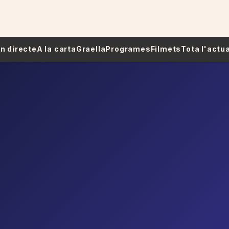
 En directe
A la carta
Graella
Programes
Filmets
Tota l'actua