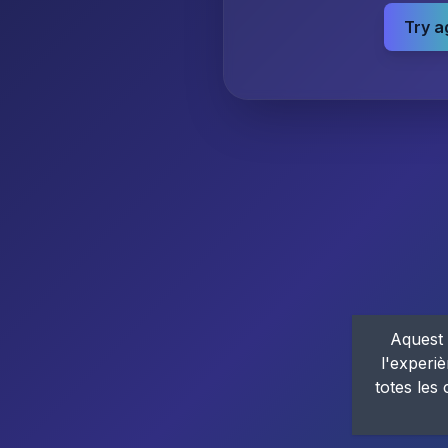
Try a
Aquest 
l'experiè
totes les