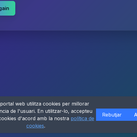
gain
portal web utilitza cookies per millorar
ncia de l'usuari. En utilitzar-lo, accepteu
Rebutjar
A
 cookies d'acord amb la nostra
política de
cookies
.