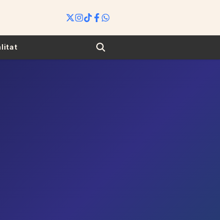
Search
litat