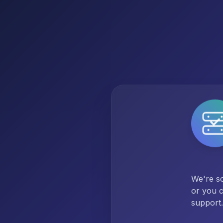
We're so
or you c
support.