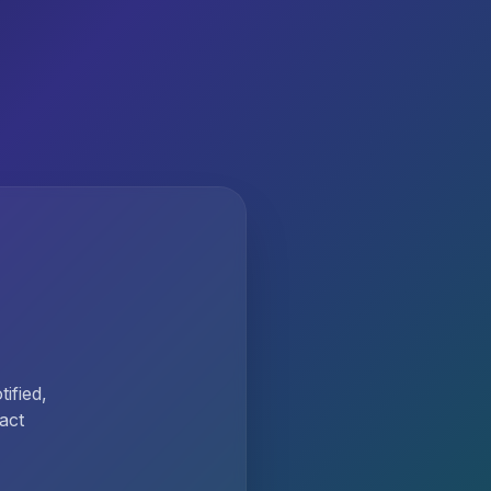
ified,
act