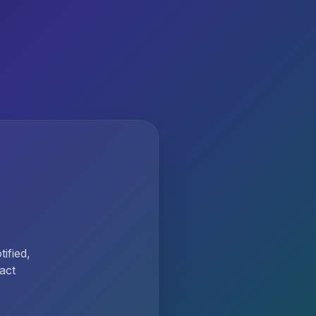
ified,
act