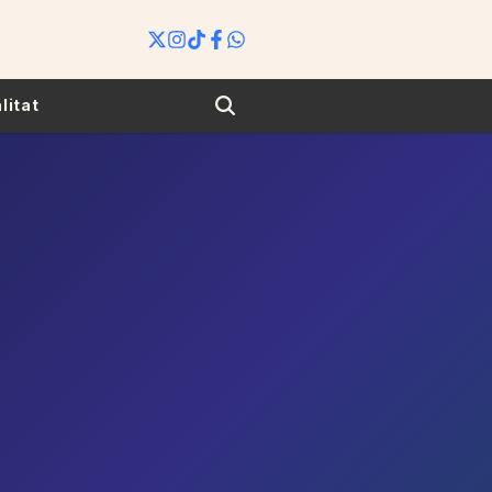
Search
litat