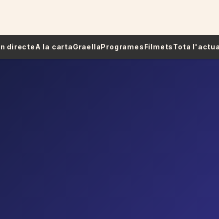
 En directe
A la carta
Graella
Programes
Filmets
Tota l'actua