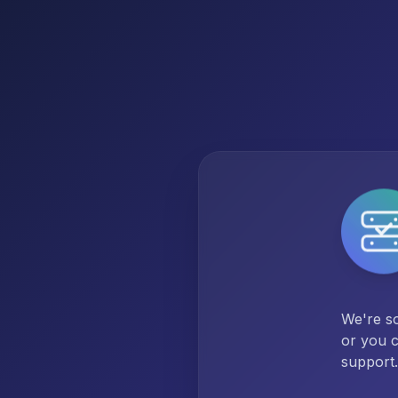
We're so
or you c
support.