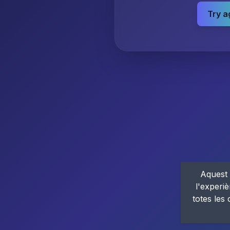
Try a
Aquest 
l'experiè
totes les