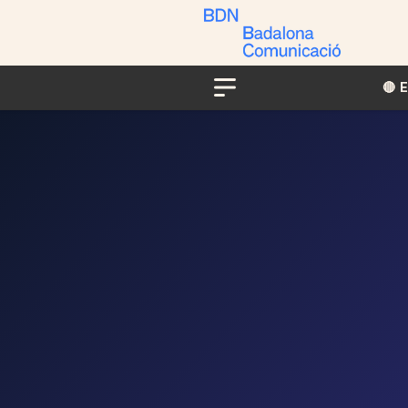
🔴​​
Menu