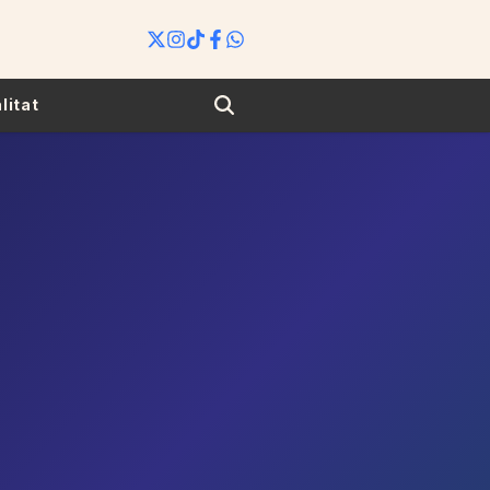
Search
litat