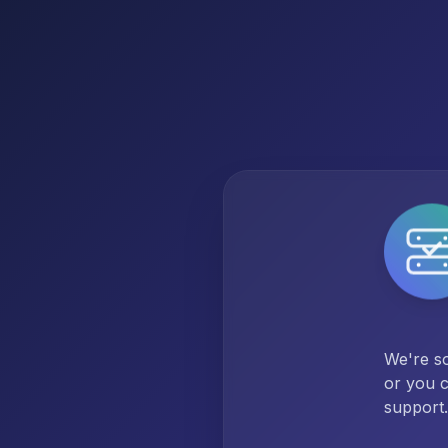
We're so
or you c
support.