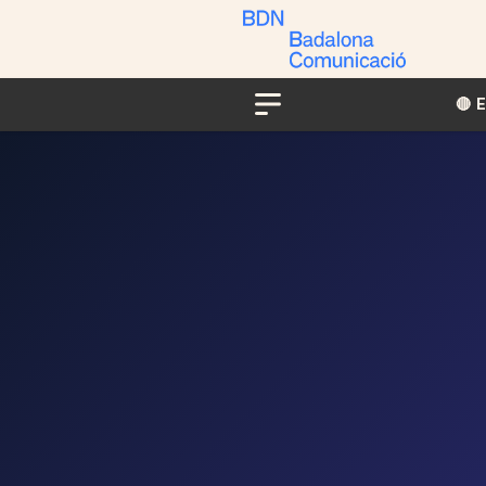
🔴​​
Menu