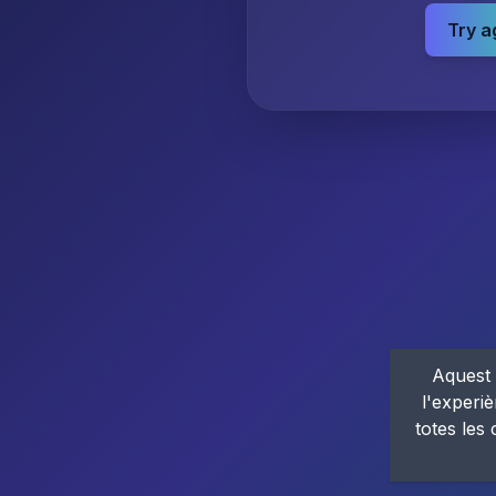
Try a
Aquest 
l'experiè
totes les