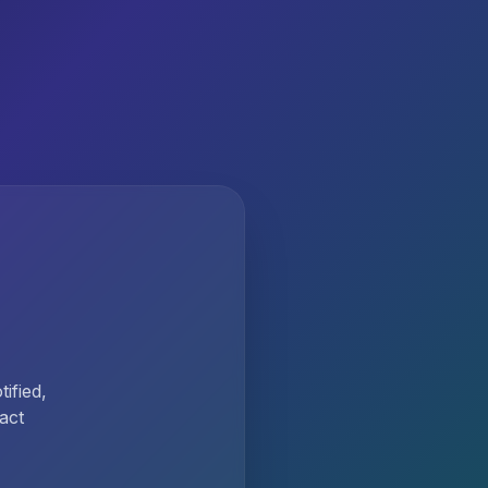
ified,
act