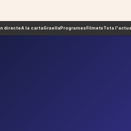
 En directe
A la carta
Graella
Programes
Filmets
Tota l'actua