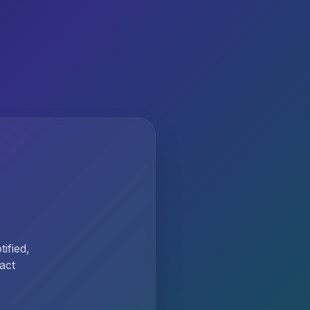
ified,
act