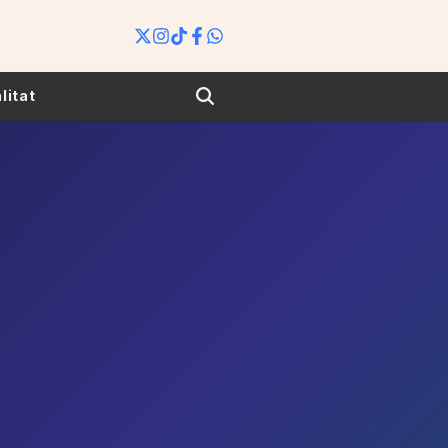
Search
litat