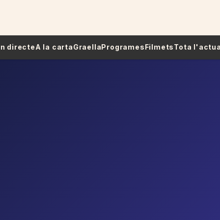
 En directe
A la carta
Graella
Programes
Filmets
Tota l'actua