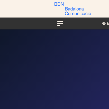
🔴​​
Menu