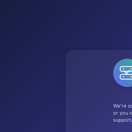
We're so
or you c
support.