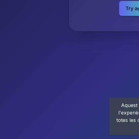
Try a
Aquest 
l'experiè
totes les