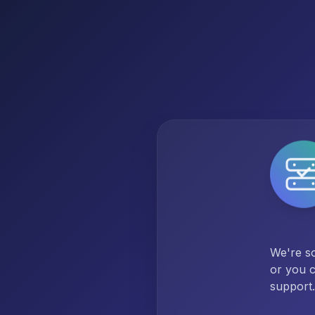
We're so
or you c
support.