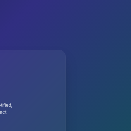
ified,
act