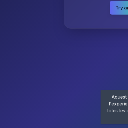
Try a
Aquest 
l'experiè
totes les