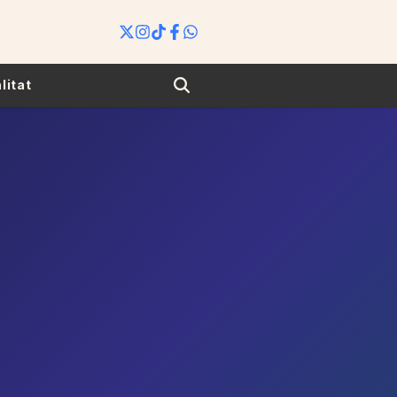
Search
litat