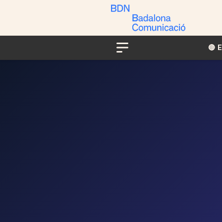
🔴​​
Menu