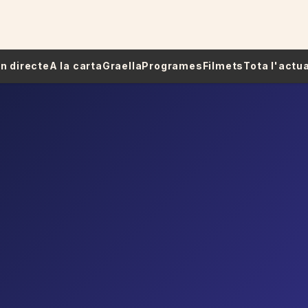
 En directe
A la carta
Graella
Programes
Filmets
Tota l'actua